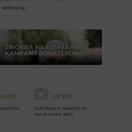
 społeczną.
ZBIÓRKA NA DZIAŁANIA
KAMPANII BOHATERON
0 000
18 932
aczyliśmy
publikacji w mediach na
e
temat naszej akcji