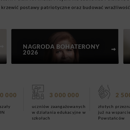
 krzewić postawy patriotyczne oraz budować wrażliwość
NAGRODA BOHATERONY
2026
0 000
3 000 000
2 50
szały
uczniów zaangażowanych
złotych przezn
rON
w działania edukacyjne w
już na wsparci
szkołach
Powstańców