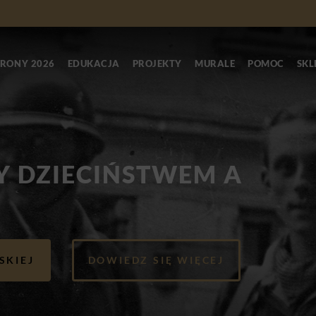
RONY 2026
EDUKACJA
PROJEKTY
MURALE
POMOC
SKL
Y DZIECIŃSTWEM A
SKIEJ
DOWIEDZ SIĘ WIĘCEJ