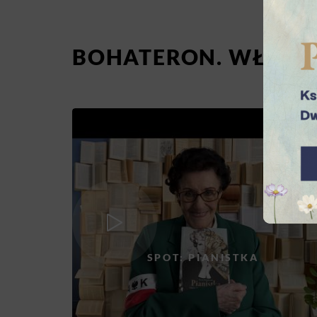
BOHATERON. WŁĄCZ 
SPOT: PIANISTKA