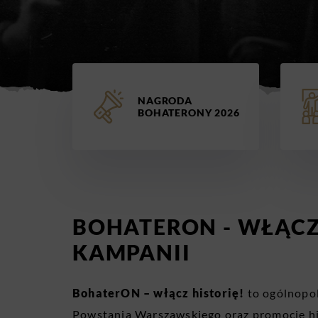
NAGRODA
BOHATERONY 2026
BOHATERON - WŁĄCZ 
KAMPANII
BohaterON – włącz historię!
to ogólnopol
Powstania Warszawskiego oraz promocję his