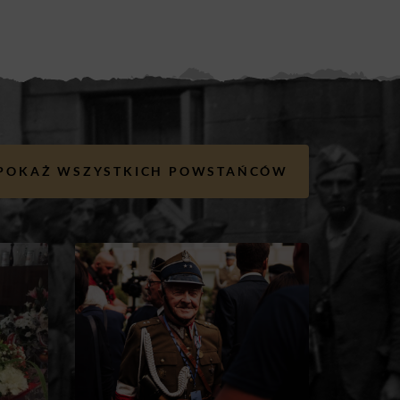
POKAŻ WSZYSTKICH POWSTAŃCÓW