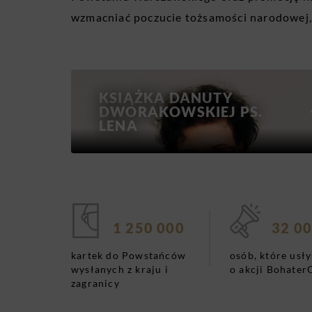
wzmacniać poczucie tożsamości narodowej,
KSIĄŻKA DANUTY
DWORAKOWSKIEJ PS.
LENA
1 250 000
32 00
kartek do Powstańców
osób, które usły
wysłanych z kraju i
o akcji Bohate
zagranicy