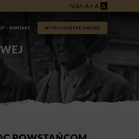
VA
-
A
+
A
A
EP
KONTAKT
WYŚLIJ KARTKĘ ONLINE
OWEJ
OC POWSTAŃCOM