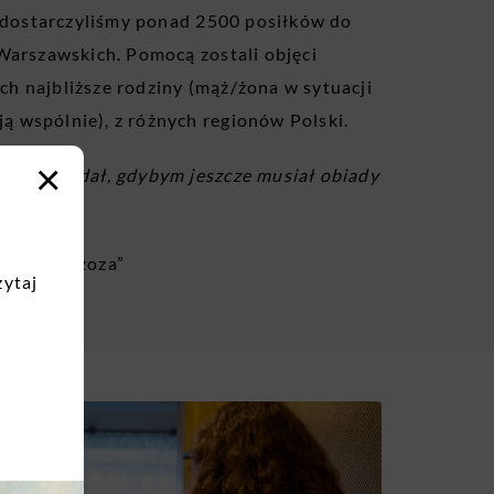
 dostarczyliśmy ponad 2500 posiłków do
arszawskich. Pomocą zostali objęci
ich najbliższe rodziny (mąż/żona w sytuacji
ją wspólnie), z różnych regionów Polski.
×
 rady nie dał, gdybym jeszcze musiał obiady
bić sam.”
ki ps. „Brzoza”
zytaj