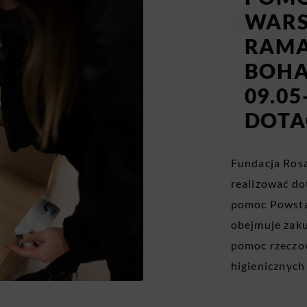
WARS
RAMA
BOHA
09.05
DOTAC
Fundacja Ros
realizować d
pomoc Powst
obejmuje zak
pomoc rzeczo
higienicznych