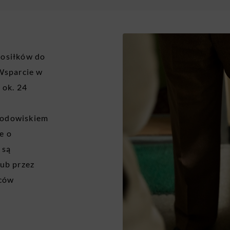
posiłków do
Wsparcie w
 ok. 24
środowiskiem
e o
 są
lub przez
ńców