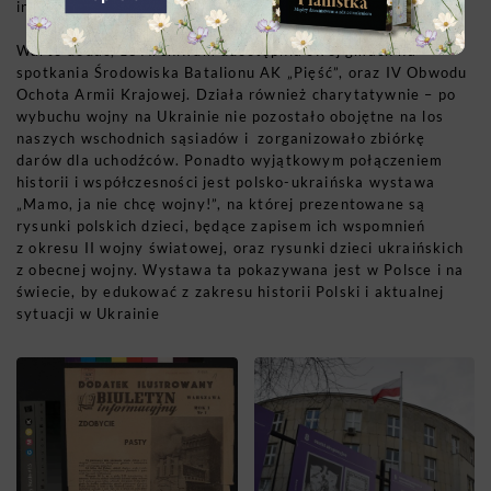
informacyjnym, który emitowała Telewizja Polska.
Warto dodać, że Archiwum udostępnia swój gmach na
spotkania Środowiska Batalionu AK „Pięść”, oraz IV Obwodu
Ochota Armii Krajowej. Działa również charytatywnie – po
wybuchu wojny na Ukrainie nie pozostało obojętne na los
naszych wschodnich sąsiadów i zorganizowało zbiórkę
darów dla uchodźców. Ponadto wyjątkowym połączeniem
historii i współczesności jest polsko-ukraińska wystawa
„Mamo, ja nie chcę wojny!”, na której prezentowane są
rysunki polskich dzieci, będące zapisem ich wspomnień
z okresu II wojny światowej, oraz rysunki dzieci ukraińskich
z obecnej wojny. Wystawa ta pokazywana jest w Polsce i na
świecie, by edukować z zakresu historii Polski i aktualnej
sytuacji w Ukrainie