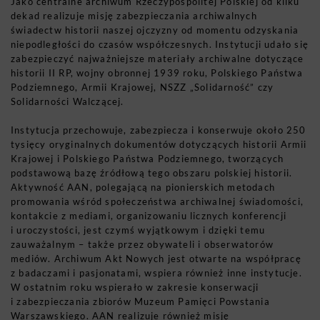
Jako centralne archiwum Rzeczypospolitej Polskiej od kilku
dekad realizuje misję zabezpieczania archiwalnych
świadectw historii naszej ojczyzny od momentu odzyskania
niepodległości do czasów współczesnych. Instytucji udało się
zabezpieczyć najważniejsze materiały archiwalne dotyczące
historii II RP, wojny obronnej 1939 roku, Polskiego Państwa
Podziemnego, Armii Krajowej, NSZZ „Solidarność” czy
Solidarności Walczącej.
Instytucja przechowuje, zabezpiecza i konserwuje około 250
tysięcy oryginalnych dokumentów dotyczących historii Armii
Krajowej i Polskiego Państwa Podziemnego, tworzących
podstawową bazę źródłową tego obszaru polskiej historii.
Aktywność AAN, polegającą na pionierskich metodach
promowania wśród społeczeństwa archiwalnej świadomości,
kontakcie z mediami, organizowaniu licznych konferencji
i uroczystości, jest czymś wyjątkowym i dzięki temu
zauważalnym – także przez obywateli i obserwatorów
mediów. Archiwum Akt Nowych jest otwarte na współpracę
z badaczami i pasjonatami, wspiera również inne instytucje.
W ostatnim roku wspierało w zakresie konserwacji
i zabezpieczania zbiorów Muzeum Pamięci Powstania
Warszawskiego. AAN realizuje również misję