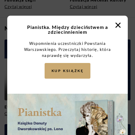
Fundacja Legii
Fundacja Mecenat Kultury
Czytaj więcej
Czytaj więcej
×
Pianistka. Między dzieciństwem a
NAUCZYCIEL
zdziecinnieniem
Wspomnienia uczestniczki Powstania
Warszawskiego. Przeczytaj historię, która
naprawdę się wydarzyła.
KUP KSIĄŻKĘ
Ewelina Dąbrowska
Edyta Mak
Czytaj więcej
Czytaj więcej