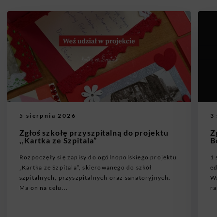
5 sierpnia 2026
3
Zgłoś szkołę przyszpitalną do projektu
Z
,,Kartka ze Szpitala”
B
Rozpoczęły się zapisy do ogólnopolskiego projektu
1 
„Kartka ze Szpitala”, skierowanego do szkół
ed
szpitalnych, przyszpitalnych oraz sanatoryjnych.
Wa
Ma on na celu...
ra