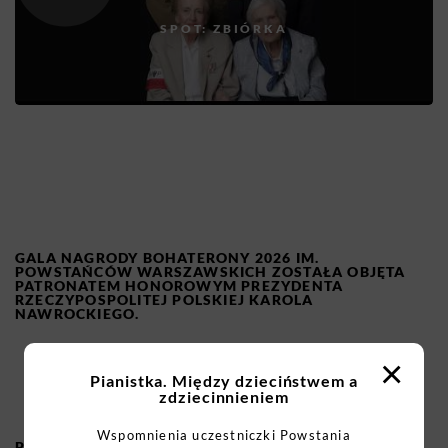
SPOT: ZBIÓRKA
GALA NAGRODY BOHATERONY 2026 IM.
POWSTAŃCÓW WARSZAWSKICH ZOSTAŁA OBJĘTA
PATRONATEM HONOROWYM PREZYDENTA
RZECZYPOSPOLITEJ POLSKIEJ KAROLA
NAWROCKIEGO.
×
Pianistka. Między dzieciństwem a
zdziecinnieniem
Wspomnienia uczestniczki Powstania
PATRONAT MEDIALNY