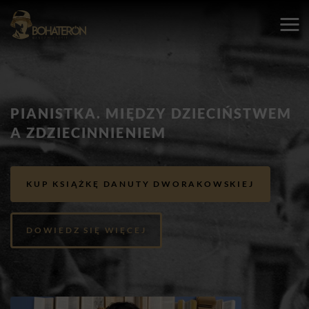
PIANISTKA. MIĘDZY DZIECIŃSTWEM
A ZDZIECINNIENIEM
KUP KSIĄŻKĘ DANUTY DWORAKOWSKIEJ
DOWIEDZ SIĘ WIĘCEJ