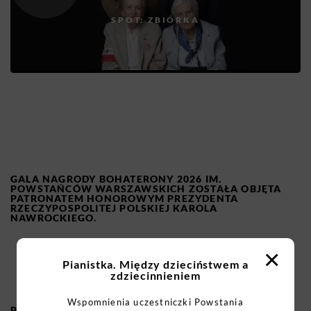
SPOT: ZBIÓRKA
GALA NAGRODY BOHATERONY 2026 IM.
POWSTAŃCÓW WARSZAWSKICH ZOSTAŁA OBJĘTA
PATRONATEM HONOROWYM PREZYDENTA
RZECZYPOSPOLITEJ POLSKIEJ KAROLA
NAWROCKIEGO.
×
Pianistka. Między dzieciństwem a
zdziecinnieniem
Wspomnienia uczestniczki Powstania
PATRONAT MEDIALNY