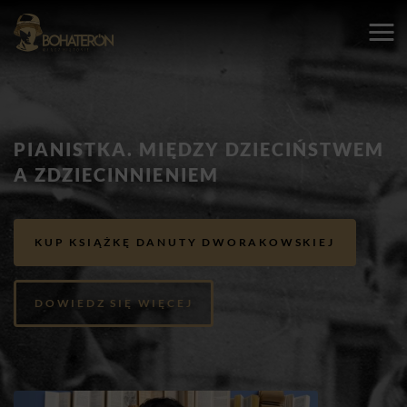
PIANISTKA. MIĘDZY DZIECIŃSTWEM
A ZDZIECINNIENIEM
KUP KSIĄŻKĘ DANUTY DWORAKOWSKIEJ
DOWIEDZ SIĘ WIĘCEJ