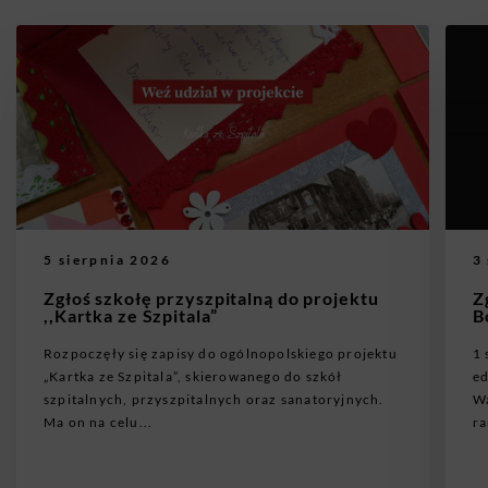
5 sierpnia 2026
3
Zgłoś szkołę przyszpitalną do projektu
Z
,,Kartka ze Szpitala”
B
Rozpoczęły się zapisy do ogólnopolskiego projektu
1 
„Kartka ze Szpitala”, skierowanego do szkół
ed
szpitalnych, przyszpitalnych oraz sanatoryjnych.
Wa
Ma on na celu...
ra