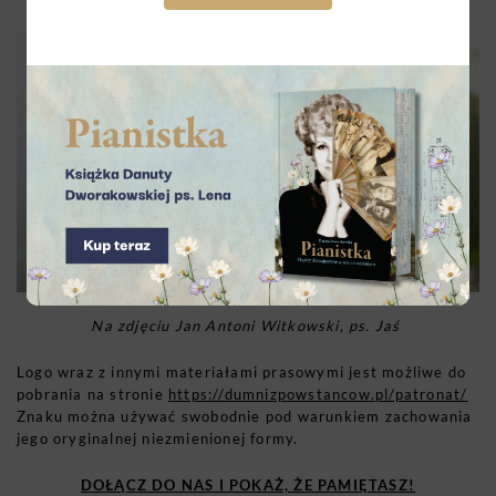
Na zdjęciu Jan Antoni Witkowski, ps. Jaś
Logo wraz z innymi materiałami prasowymi jest możliwe do
pobrania na stronie
https://dumnizpowstancow.pl/patronat/
Znaku można używać swobodnie pod warunkiem zachowania
jego oryginalnej niezmienionej formy.
DOŁĄCZ DO NAS I POKAŻ, ŻE PAMIĘTASZ!