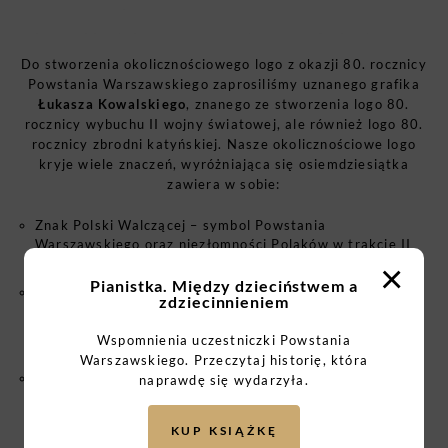
Do stworzenia okolicznościowego logo z okazji 80. rocznicy
Powstania Warszawskiego zaprosiliśmy uznanego grafika
Łukasza Kowalskiego
, znanego ze stworzenia logo 80.
rocznicy wybuchu II wojny światowej, ale również logo 80.
rocznicy zbrodni katyńskiej. Nasze okolicznościowe logo
kryje wiele znaczeń, wyróżniająca się osiemdziesiątka
zawiera w sobie:
Znak Polski Walczącej – symbol Powstania
Warszawskiego oraz niezłomności Polaków w trakcie II
wojny światowej.
×
Pianistka. Między dzieciństwem a
Płomień, przywołujący wspomnienia o powstańcach,
zdziecinnieniem
którzy już odeszli. Motyw ognia, znicza, wiecznego
płomienia to także symbol pamięci o bohaterach, którzy
Wspomnienia uczestniczki Powstania
są wśród nas. To pomost między tym co dzisiaj, a kiedyś.
Warszawskiego. Przeczytaj historię, która
Symbol nieskończoności, tak abyśmy zawsze pamiętali
naprawdę się wydarzyła.
o bohaterach i naszej historii.
KUP KSIĄŻKĘ