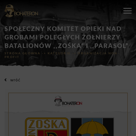
SPOŁECZNY KOMITET OPIEKI NAD
GROBAMI POLEGŁYCH ŻOŁNIERZY
BATALIONÓW ,,ZOŚKA” I ,,PARASOL”
STRONA GŁÓWNA
->
KATEGORIE
->
ORGANIZACJA NON-
PROFIT
wróć