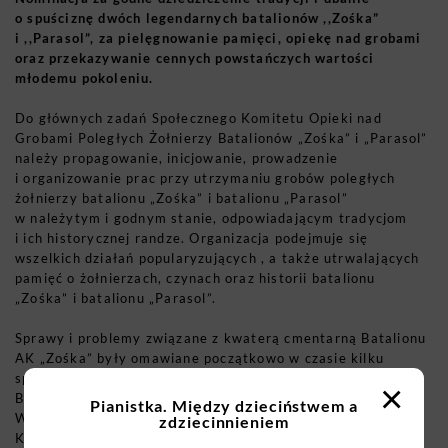
o spuściznę dwóch legendarnych batalionów ,,Zośka”
i ,,Parasol”, za pielęgnowanie pamięci, opiekę nad grobami
oraz przekazywanie cennych powstańczych wartości
młodemu pokoleniu.
Do głównych zadań Społecznego Komitetu Opieki nad
Grobami Poległych Żołnierzy Batalionów „Zośka” i „Parasol”
należy propagowanie, inicjowanie, prowadzenie
i organizowanie prac przy utrzymaniu grobów poległych
żołnierzy batalionu „Zośka” i batalionu „Parasol”
w należytym i godnym stanie, odpowiadającym tradycjom
i ich historycznej randze. Organizacja podejmuje się
wszelkich działań popularyzujących , a także utrwalających
pamięć o żołnierzach, czynach oraz historii batalionu
„Zośka” i batalionu „Parasol”.
Sprawy i problemy związane z kwaterą cmentarną Batalionu
AK „Zośka” były omawiane początkowo w czasie kilku
spotkań w mieszkaniu Anny Zawadzkiej, z udziałem Danuty
×
Bytnar-Dziekańskiej, Marii Dawidowskiej-Strzembosz,
Pianistka. Między dzieciństwem a
Władysława Findeisena, Bogdana Juliusza Deczkowskiego,
zdziecinnieniem
Kazimierza Łodzińskiego i Stanisława Sieradzkiego.