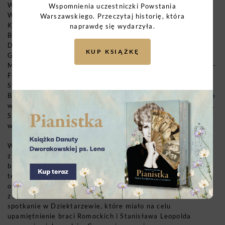
W efekcie tych spotkań i dyskusji z inicjatywy prof.
Wspomnienia uczestniczki Powstania
Władysława Findeisena powołano osiemnastoosobowy
Warszawskiego. Przeczytaj historię, która
Komitet Założycielski, w skład którego weszli: Stanisław
naprawdę się wydarzyła.
Broniewski, Bogdan Celiński, Bogdan Juliusz Deczkowski,
Danuta Bytnar-Dziekańska, Władysław Findeisen, Roman
KUP KSIĄŻKĘ
Grzybowski, Michał Gutt, Kazimierz Łodziński, Stefan
Mirowski, Wiesław Paluszyński, Ewa Rondio, Ewa Rzetelska-
Feleszko, Stanisław Sieradzki, Maria Dawidowska-
Strzembosz, Anna Szumiec-Mitera, Włodzimierz Trojan,
Barbara Wierzbicka i Anna Zawadzka. Dzisiejsze środowisko
współpracujące z komitetem nadal realizuje cele założycieli.
Szczególne podziękowania należą się osobom
współpracującym z Komitetem.
W ostatnim czasie Komitet zrealizował dzięki środkom
z Kancelarii Prezesa Rady Ministrów remont całej kwatery
batalionów Zośka i Parasol. Zrealizowano także grę
terenową – rajd śladami Krzysztofa Kamila Baczyńskiego
oraz trzy wystawy zewnętrzne we współpracy
z Ministerstwem Sprawiedliwości. Zorganizowano także
spotkanie w Dziektarzewie, które miało na celu
upamiętnienie braci Romockich i Stanisława Leopolda