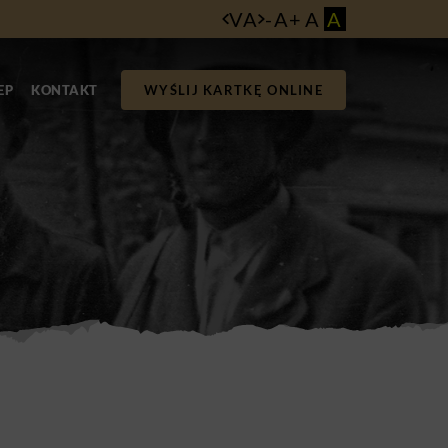
VA
-
A
+
A
A
EP
KONTAKT
WYŚLIJ KARTKĘ ONLINE