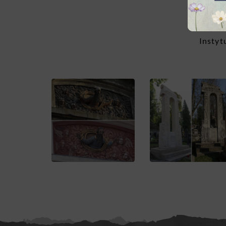
Laszcz
współp
Instyt