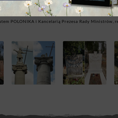
kowskiego jest zdecydowanym liderem w obszarze profes
racuje z Ministerstwem Kultury i Dziedzictwa Narodow
utem POLONIKA i Kancelarią Prezesa Rady Ministrów, re