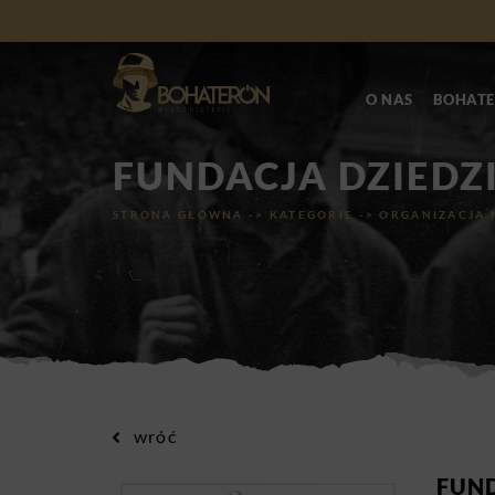
O NAS
BOHATE
FUNDACJA DZIED
STRONA GŁÓWNA
->
KATEGORIE
->
ORGANIZACJA 
wróć
FUN