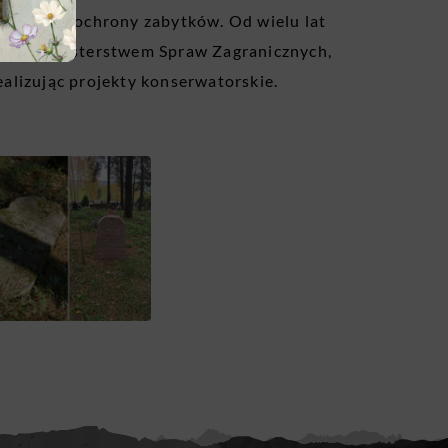
jonalnej ochrony zabytków. Od wielu lat
ego, Ministerstwem Spraw Zagranicznych,
alizując projekty konserwatorskie.