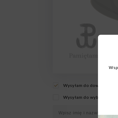
Wspo
Wysyłam do dowolnego P
Wysyłam do wybranego P