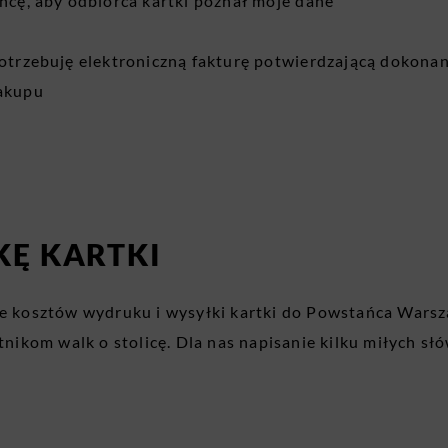
cę, aby odbiorca kartki poznał moje dane
trzebuję elektroniczną fakturę potwierdzającą dokonan
akupu
KĘ KARTKI
 kosztów wydruku i wysyłki kartki do Powstańca Warsza
ikom walk o stolicę. Dla nas napisanie kilku miłych słów