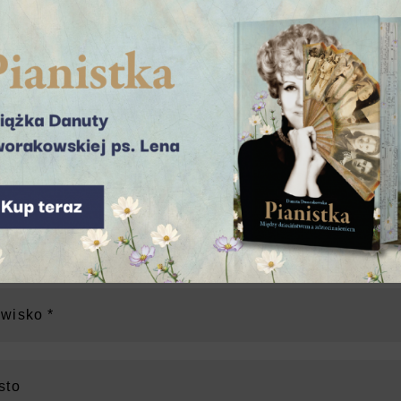
E
cztowym, masz szansę włączyć się w dialog międzypoko
ętnie odpowiadają na otrzymaną korespondencję — niektó
dres i numer telefonu. Przekażemy je wyłącznie adresatow