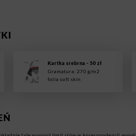
TKI
Kartka srebrna - 50 zł
Gramatura: 270 g/m2
folia soft skin
EŃ
okładnie tyle wynosił limit słów w korespondencji wysy