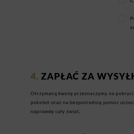
Ch
Po
z
ZAPŁAĆ ZA WYSYŁ
Otrzymaną kwotę przeznaczymy na pokrycie
pokoleń oraz na bezpośrednią pomoc uczestn
naprawdę cały świat.