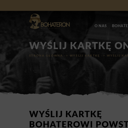
O NAS
BOHATE
WYŚLIJ KARTKĘ O
STRONA GŁÓWNA
->
WYŚLIJ KARTKĘ
->
WYŚLIJ KA
WYŚLIJ KARTKĘ
BOHATEROWI POWST