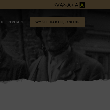
VA
-
A
+
A
A
EP
KONTAKT
WYŚLIJ KARTKĘ ONLINE