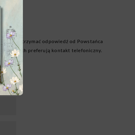
leniowy i otrzymać odpowiedź od Powstańca
rzy z nich preferują kontakt telefoniczny.
i kartki.