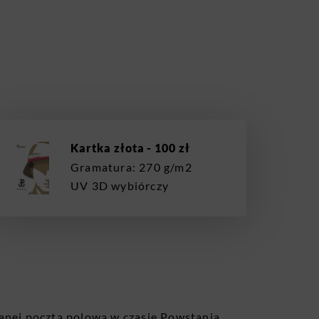
Kartka złota - 100 zł
Gramatura: 270 g/m2
UV 3D wybiórczy
łanej pocztą polową w czasie Powstania