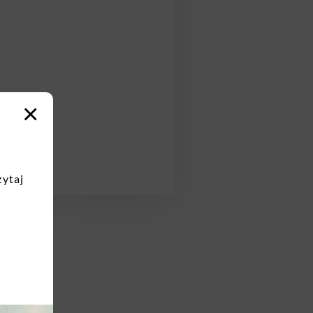
×
zytaj