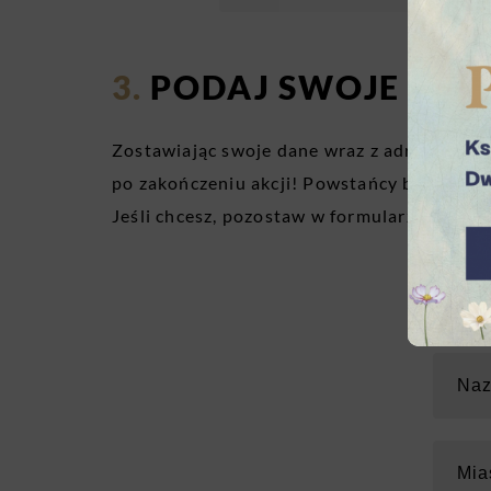
PODAJ SWOJE DAN
Zostawiając swoje dane wraz z adresem po
po zakończeniu akcji! Powstańcy bardzo ch
Jeśli chcesz, pozostaw w formularzu swój a