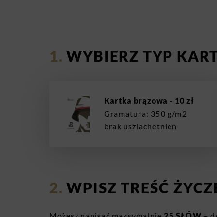
WYBIERZ TYP KAR
Kartka brązowa - 10 zł
Gramatura: 350 g/m2
brak uszlachetnień
WPISZ TREŚĆ ŻYCZ
Możesz napisać maksymalnie
25 SŁÓW
– d