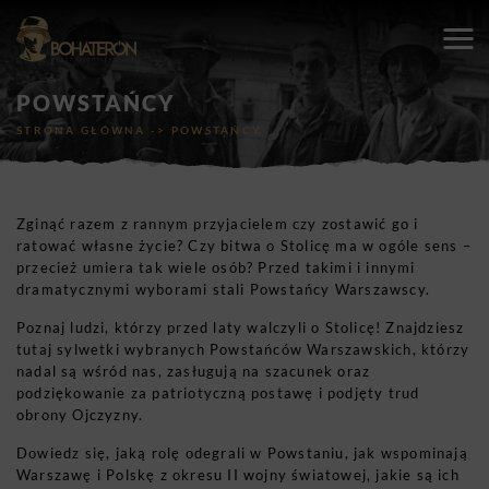
POWSTAŃCY
STRONA GŁÓWNA
->
POWSTAŃCY
Zginąć razem z rannym przyjacielem czy zostawić go i
ratować własne życie? Czy bitwa o Stolicę ma w ogóle sens –
przecież umiera tak wiele osób? Przed takimi i innymi
dramatycznymi wyborami stali Powstańcy Warszawscy.
Poznaj ludzi, którzy przed laty walczyli o Stolicę! Znajdziesz
tutaj sylwetki wybranych Powstańców Warszawskich, którzy
nadal są wśród nas, zasługują na szacunek oraz
podziękowanie za patriotyczną postawę i podjęty trud
obrony Ojczyzny.
Dowiedz się, jaką rolę odegrali w Powstaniu, jak wspominają
Warszawę i Polskę z okresu II wojny światowej, jakie są ich