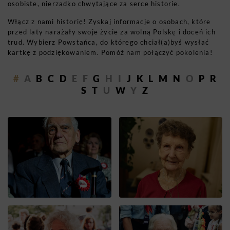
osobiste, nierzadko chwytające za serce historie.
Włącz z nami historię! Zyskaj informacje o osobach, które
przed laty narażały swoje życie za wolną Polskę i doceń ich
trud. Wybierz Powstańca, do którego chciał(a)byś wysłać
kartkę z podziękowaniem. Pomóż nam połączyć pokolenia!
#
A
B
C
D
E
F
G
H
I
J
K
L
M
N
O
P
R
S
T
U
W
Y
Z