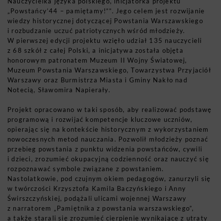
Nauczycielka języka polskiego, inicjatorka projektu
„Powstańcy’44 – pamiętamy!””. Jego celem jest rozwijanie
wiedzy historycznej dotyczącej Powstania Warszawskiego
i rozbudzanie uczuć patriotycznych wśród młodzieży.
W pierwszej edycji projektu wzięło udział 135 nauczycieli
z 68 szkół z całej Polski, a inicjatywa została objęta
honorowym patronatem Muzeum II Wojny Światowej,
Muzeum Powstania Warszawskiego, Towarzystwa Przyjaciół
Warszawy oraz Burmistrza Miasta i Gminy Nakło nad
Notecią, Sławomira Napierały.
Projekt opracowano w taki sposób, aby realizować podstawę
programową i rozwijać kompetencje kluczowe uczniów,
opierając się na kontekście historycznym z wykorzystaniem
nowoczesnych metod nauczania. Pozwolił młodzieży poznać
przebieg powstania z punktu widzenia powstańców, cywili
i dzieci, zrozumieć okupacyjną codzienność oraz nauczyć się
rozpoznawać symbole związane z powstaniem.
Nastolatkowie, pod czujnym okiem pedagogów, zanurzyli się
w twórczości Krzysztofa Kamila Baczyńskiego i Anny
Świrszczyńskiej, podążali ulicami wojennej Warszawy
z narratorem „Pamiętnika z powstania warszawskiego”,
a także starali się zrozumieć cierpienie wynikające z utraty