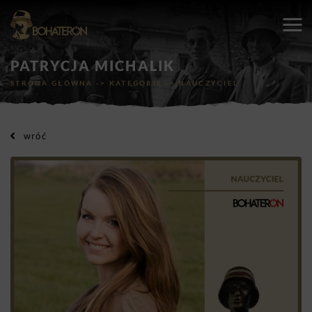
PATRYCJA MICHALIK
STRONA GŁÓWNA
->
KATEGORIE
->
NAUCZYCIEL
wróć