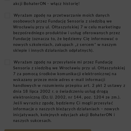
akcji BohaterON - włącz historię!
Wyrażam zgodę na przetwarzanie moich danych
osobowych przez Fundację Sensoria z siedzibą we
Wrocławiu przy ul. Ołtaszyńskiej 7 w celu marketingu
bezpośredniego produktów i usług oferowanych przez
Fundację (oznacza to, że będziemy Cię informować o
nowych szkoleniach, zakupach „z sercem” w naszym
sklepie i innych działaniach odpłatnych).
Wyrażam zgodę na przesyłanie mi przez Fundację
Sensoria z siedzibą we Wrocławiu przy ul. Ołtaszyńskiej
7 za pomocą środków komunikacji elektronicznej na
wskazany przeze mnie adres e-mail informacji
handlowych w rozumieniu przepisu art. 2 pkt 2 ustawy z
dnia 18 lipca 2002 r. o świadczeniu usług drogą
elektroniczną (Dz.U. 2002, nr 144, poz. 1204 ze zm.).
Jeśli wyrazisz zgodę, będziemy Ci mogli przesyłać
informacje o naszych bieżących działaniach – nowych
inicjatywach, kolejnych edycjach akcji BohaterON i
naszych sukcesach.