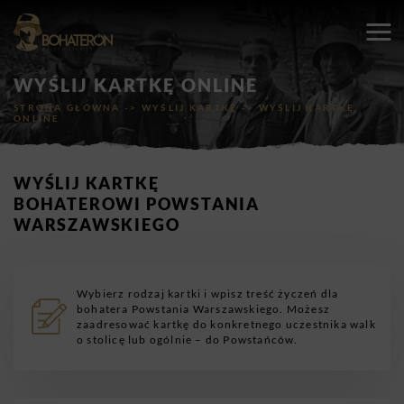
WYŚLIJ KARTKĘ ONLINE
STRONA GŁÓWNA
->
WYŚLIJ KARTKĘ
->
WYŚLIJ KARTKĘ
ONLINE
WYŚLIJ KARTKĘ
BOHATEROWI POWSTANIA
WARSZAWSKIEGO
Wybierz rodzaj kartki i wpisz treść życzeń dla
bohatera Powstania Warszawskiego. Możesz
zaadresować kartkę do konkretnego uczestnika walk
o stolicę lub ogólnie – do Powstańców.