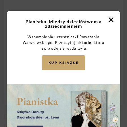
×
Pianistka. Między dzieciństwem a
zdziecinnieniem
Wspomnienia uczestniczki Powstania
Warszawskiego. Przeczytaj historię, która
naprawdę się wydarzyła.
KUP KSIĄŻKĘ
Wysyłam do dowolnego Powstańca
Wysyłam do wybranego Powstańca