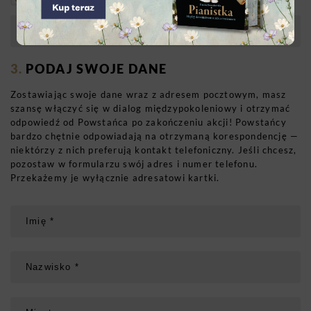
PODAJ SWOJE DANE
Zostawiając swoje dane wraz z adresem pocztowym, masz
szansę włączyć się w dialog międzypokoleniowy i otrzymać
odpowiedź od Powstańca po zakończeniu akcji! Powstańcy
bardzo chętnie odpowiadają na otrzymaną korespondencję —
niektórzy z nich preferują kontakt telefoniczny. Jeśli chcesz,
pozostaw w formularzu swój adres i numer telefonu.
Przekażemy je wyłącznie adresatowi kartki.