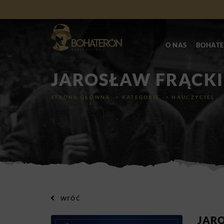
O NAS
BOHATE
JAROSŁAW FRĄCK
STRONA GŁÓWNA
->
KATEGORIE
->
NAUCZYCIEL
wróć
JAR