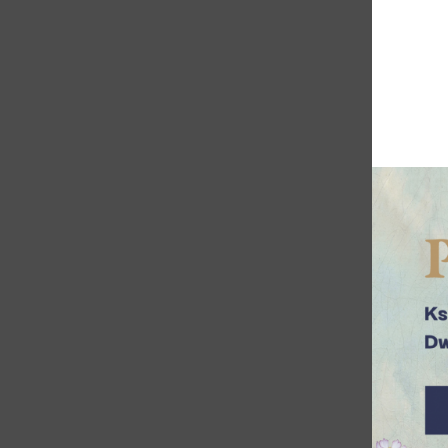
Pan Ja
wojny 
lata p
Fortec
się do
Dzięki
Przeci
nabrał
Pan Ja
Dzięki
miejsc
obywat