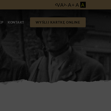
VA
-
A
+
A
A
EP
KONTAKT
WYŚLIJ KARTKĘ ONLINE