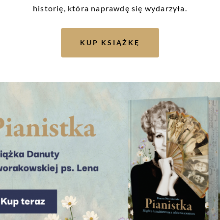
historię, która naprawdę się wydarzyła.
rosław Frąckiewicz to także badacz historii lokalnej. W 
i powojnia z Ryk i okolic
, przywraca imiona zapomnianym 
KUP KSIĄŻKĘ
ozostawały w cieniu. Organizuje wykłady, prelekcje i w
znemu Twierdzy Dęblin czy tragicznej Akcji „Reinhardt” w
świadczeniem, wspólnym wysiłkiem w poszukiwaniu praw
 jego staraniom w Stężycy powstała tablica pamiątkowa k
wlotniczej, a lokalne uroczystości – jak coroczne upami
y wymiaru nie tylko ceremonii, lecz także wspólnej reflek
rosław Frąckiewicz łączy w sobie rzetelność badacza, wra
 niemu młodzież w Stężycy nie uczy się historii tylko z p
, dokumentów, wspomnień. Jego działalność to przykład 
elskie w sposób mądry, spokojny i trwały. W świecie, kt