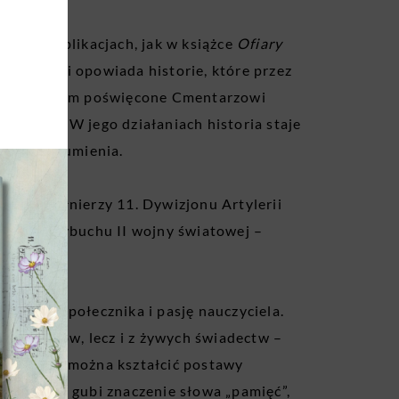
swoich publikacjach, jak w książce
Ofiary
ofiarom i opowiada historie, które przez
ystawy, w tym poświęcone Cmentarzowi
 Rykach. W jego działaniach historia staje
dy i zrozumienia.
u czci żołnierzy 11. Dywizjonu Artylerii
ętnienie wybuchu II wojny światowej –
sji.
żliwość społecznika i pasję nauczyciela.
odręczników, lecz i z żywych świadectw –
tego, jak można kształcić postawy
óry często gubi znaczenie słowa „pamięć”,