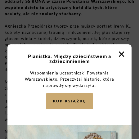
oddziały SS RONA w czasie Powstania Warszawskiego. Ich
wspólne dzieło to artystyczny hołd dla tych, które
ocalały, ale nie znalazły słuchaczy.
Agnieszka Przepiórska tworzy przejmujący portret Ireny K.,
kobiety naznaczonej traumą i milczeniem. Jej głos staje się
głosem wielu – kobiet, dziewczynek, matek, które przeszły
przez piekło, a mimo to ocalały. To nie tylko aktorska
×
kreacja, ale gest pamięci i współczucia, który przekracza
Pianistka. Między dzieciństwem a
granice sceny. Wnuczka powstańczyni Barbary Karoliny
zdziecinnieniem
Prandeckiej „Basi”, kontynuuje opowieść o kobiecym
doświadczeniu wojny – prywatnym, cichym, ale pełnym siły.
Wspomnienia uczestniczki Powstania
Warszawskiego. Przeczytaj historię, która
Maja Kleczewska, reżyserka, buduje spektakl, w którym
naprawdę się wydarzyła.
cisza ma taką samą wagę jak słowo. Sięgając po cytaty
z
Orestei
Ajschylosa, nadaje historii uniwersalny wymiar –
pokazuje, że krzyk kobiet z Zieleniaka jest echem tragedii
KUP KSIĄŻKĘ
wszystkich czasów i miejsc, gdzie wojna odbiera godność
i głos. Jej teatr to przestrzeń, w której pamięć staje się
wspólnotą.
Na scenie nie ma dekoracji ani świadków – jest tylko
kobieta, która po osiemdziesięciu latach wraca na Zieleniak.