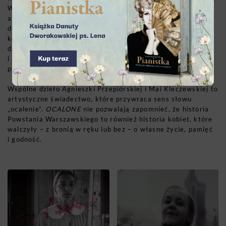
W jej słowach miesza się dziecięcy strach i starcza pamięć,
a każde zdanie staje się próbą nazwania tego, co przez
dekady nie mieściło się w języku. Przepiórska i Kleczewska
konstruują spektakl jak rytuał – z fragmentów wspomnień,
dzienników, dokumentów i ciszy. To teatr dokumentalny
i metafizyczny zarazem: opowieść o kobietach, które
przetrwały, ale nie zostały wysłuchane.
Wspólne dzieło Agnieszki Przepiórskiej i Mai Kleczewskiej to
artystyczne świadectwo, które przywraca sens słowu
„ocalenie”.
OCALONE
nie pozwalają zapomnieć, że historia
Powstania Warszawskiego to również historia kobiet, które
walczyły – z bronią w ręku lub bez – o własne życie, pamięć
i godność.