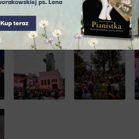
tią i nowoczesną wrażliwością. Ich projekt jest dowodem,
i wzruszać, przypominać i jednoczyć.