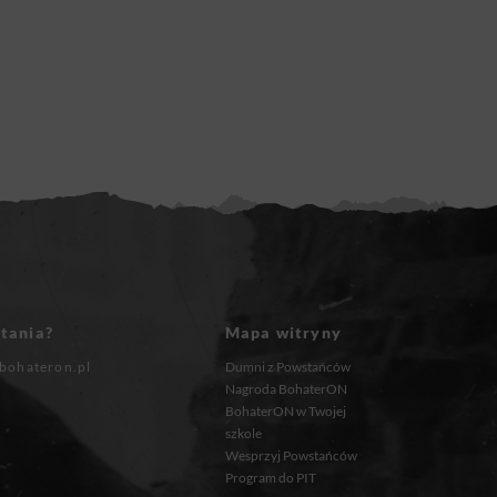
tania?
Mapa witryny
bohateron.pl
Dumni z Powstańców
Nagroda BohaterON
BohaterON w Twojej
szkole
Wesprzyj Powstańców
Program do PIT