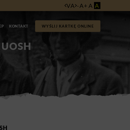
VA
-
A
+
A
A
EP
KONTAKT
WYŚLIJ KARTKĘ ONLINE
MIUOSH
OSH