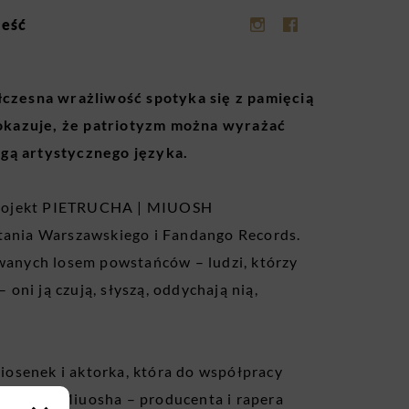
ieść
czesna wrażliwość spotyka się z pamięcią
okazuje, że patriotyzm można wyrażać
agą artystycznego języka.
 projekt PIETRUCHA | MIUOSH
ania Warszawskiego i Fandango Records.
owanych losem powstańców – ludzi, którzy
 – oni ją czują, słyszą, oddychają nią,
piosenek i aktorka, która do współpracy
tkę, oraz Miuosha – producenta i rapera