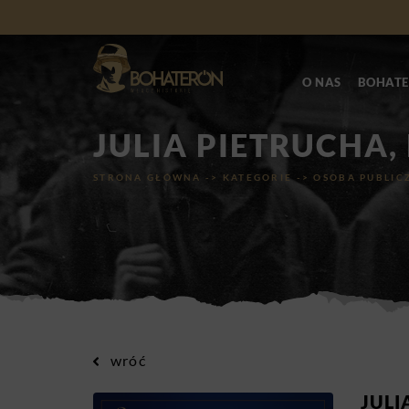
O NAS
BOHATE
JULIA PIETRUCHA,
STRONA GŁÓWNA
->
KATEGORIE
->
OSOBA PUBLIC
wróć
JULI