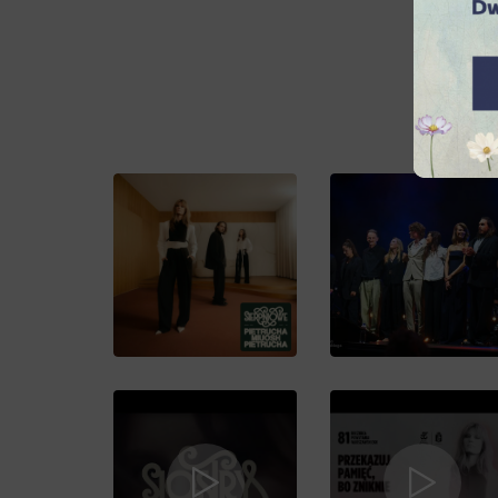
z empa
potraf