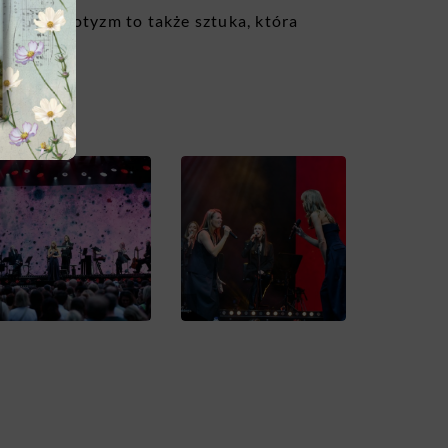
 że patriotyzm to także sztuka, która