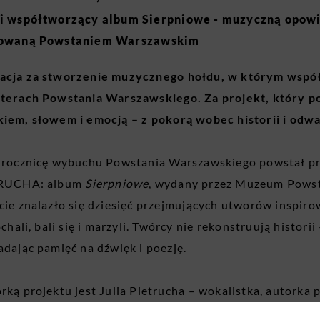
ci współtworzący album Sierpniowe - muzyczną opow
rowaną Powstaniem Warszawskim
cja za stworzenie muzycznego hołdu, w którym współ
terach Powstania Warszawskiego. Za projekt, który p
iem, słowem i emocją – z pokorą wobec historii i odw
. rocznicę wybuchu Powstania Warszawskiego powstał
TRUCHA: album
Sierpniowe
, wydany przez Muzeum Powst
cie znalazło się dziesięć przejmujących utworów inspir
ochali, bali się i marzyli. Twórcy nie rekonstruują historii
adając pamięć na dźwięk i poezję.
rką projektu jest Julia Pietrucha – wokalistka, autorka 
iła swoją siostrę Natalię Pietruchę – poetkę i scenarzys