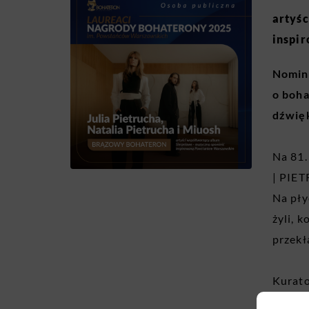
artyś
inspi
Nomina
o boha
dźwięk
Na 81
| PIE
Na pły
żyli, k
przekł
Kurato
zapros