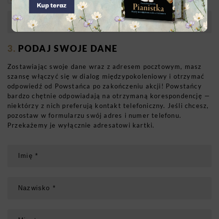
PODAJ SWOJE DANE
Zostawiając swoje dane wraz z adresem pocztowym, masz
szansę włączyć się w dialog międzypokoleniowy i otrzymać
odpowiedź od Powstańca po zakończeniu akcji! Powstańcy
bardzo chętnie odpowiadają na otrzymaną korespondencję —
niektórzy z nich preferują kontakt telefoniczny. Jeśli chcesz,
pozostaw w formularzu swój adres i numer telefonu.
Przekażemy je wyłącznie adresatowi kartki.