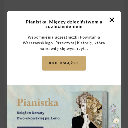
×
Pianistka. Między dzieciństwem a
zdziecinnieniem
Wspomnienia uczestniczki Powstania
Warszawskiego. Przeczytaj historię, która
naprawdę się wydarzyła.
KUP KSIĄŻKĘ
Wysyłam do dowolnego Powstańca
Wysyłam do wybranego Powstańca