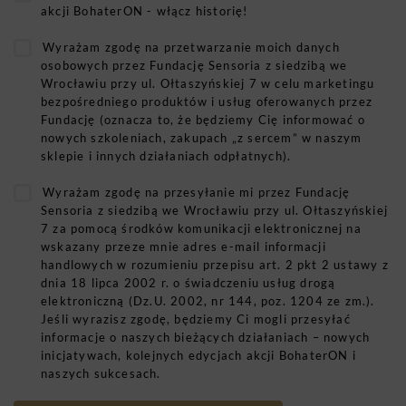
akcji BohaterON - włącz historię!
Wyrażam zgodę na przetwarzanie moich danych
osobowych przez Fundację Sensoria z siedzibą we
Wrocławiu przy ul. Ołtaszyńskiej 7 w celu marketingu
bezpośredniego produktów i usług oferowanych przez
Fundację (oznacza to, że będziemy Cię informować o
nowych szkoleniach, zakupach „z sercem” w naszym
sklepie i innych działaniach odpłatnych).
Wyrażam zgodę na przesyłanie mi przez Fundację
Sensoria z siedzibą we Wrocławiu przy ul. Ołtaszyńskiej
7 za pomocą środków komunikacji elektronicznej na
wskazany przeze mnie adres e-mail informacji
handlowych w rozumieniu przepisu art. 2 pkt 2 ustawy z
dnia 18 lipca 2002 r. o świadczeniu usług drogą
elektroniczną (Dz.U. 2002, nr 144, poz. 1204 ze zm.).
Jeśli wyrazisz zgodę, będziemy Ci mogli przesyłać
informacje o naszych bieżących działaniach – nowych
inicjatywach, kolejnych edycjach akcji BohaterON i
naszych sukcesach.