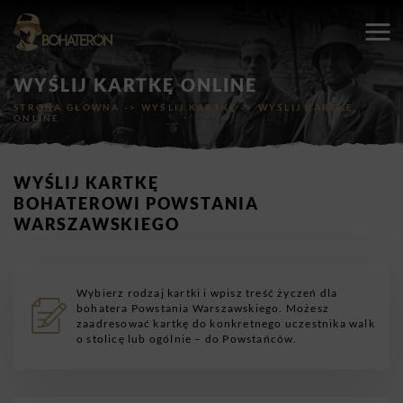
WYŚLIJ KARTKĘ ONLINE
STRONA GŁÓWNA
->
WYŚLIJ KARTKĘ
->
WYŚLIJ KARTKĘ
ONLINE
WYŚLIJ KARTKĘ
BOHATEROWI POWSTANIA
WARSZAWSKIEGO
Wybierz rodzaj kartki i wpisz treść życzeń dla
bohatera Powstania Warszawskiego. Możesz
zaadresować kartkę do konkretnego uczestnika walk
o stolicę lub ogólnie – do Powstańców.