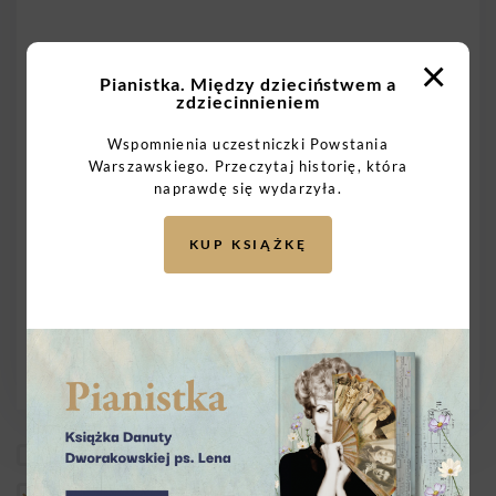
×
Pianistka. Między dzieciństwem a
zdziecinnieniem
Wspomnienia uczestniczki Powstania
Warszawskiego. Przeczytaj historię, która
naprawdę się wydarzyła.
KUP KSIĄŻKĘ
Wysyłam do dowolnego Powstańca
Wysyłam do wybranego Powstańca