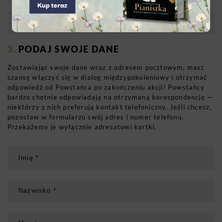
PODAJ SWOJE DANE
Zostawiając swoje dane wraz z adresem pocztowym, masz
szansę włączyć się w dialog międzypokoleniowy i otrzymać
odpowiedź od Powstańca po zakończeniu akcji! Powstańcy
bardzo chętnie odpowiadają na otrzymaną korespondencję —
niektórzy z nich preferują kontakt telefoniczny. Jeśli chcesz,
pozostaw w formularzu swój adres i numer telefonu.
Przekażemy je wyłącznie adresatowi kartki.