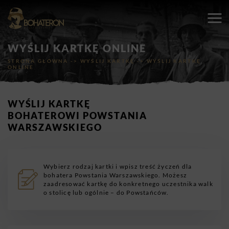
WYŚLIJ KARTKĘ ONLINE
STRONA GŁÓWNA
->
WYŚLIJ KARTKĘ
->
WYŚLIJ KARTKĘ
ONLINE
WYŚLIJ KARTKĘ
BOHATEROWI POWSTANIA
WARSZAWSKIEGO
Wybierz rodzaj kartki i wpisz treść życzeń dla
bohatera Powstania Warszawskiego. Możesz
zaadresować kartkę do konkretnego uczestnika walk
o stolicę lub ogólnie – do Powstańców.