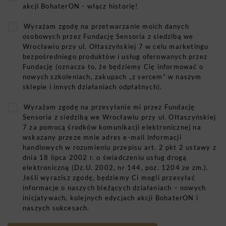
akcji BohaterON - włącz historię!
Wyrażam zgodę na przetwarzanie moich danych
osobowych przez Fundację Sensoria z siedzibą we
Wrocławiu przy ul. Ołtaszyńskiej 7 w celu marketingu
bezpośredniego produktów i usług oferowanych przez
Fundację (oznacza to, że będziemy Cię informować o
nowych szkoleniach, zakupach „z sercem” w naszym
sklepie i innych działaniach odpłatnych).
Wyrażam zgodę na przesyłanie mi przez Fundację
Sensoria z siedzibą we Wrocławiu przy ul. Ołtaszyńskiej
7 za pomocą środków komunikacji elektronicznej na
wskazany przeze mnie adres e-mail informacji
handlowych w rozumieniu przepisu art. 2 pkt 2 ustawy z
dnia 18 lipca 2002 r. o świadczeniu usług drogą
elektroniczną (Dz.U. 2002, nr 144, poz. 1204 ze zm.).
Jeśli wyrazisz zgodę, będziemy Ci mogli przesyłać
informacje o naszych bieżących działaniach – nowych
inicjatywach, kolejnych edycjach akcji BohaterON i
naszych sukcesach.