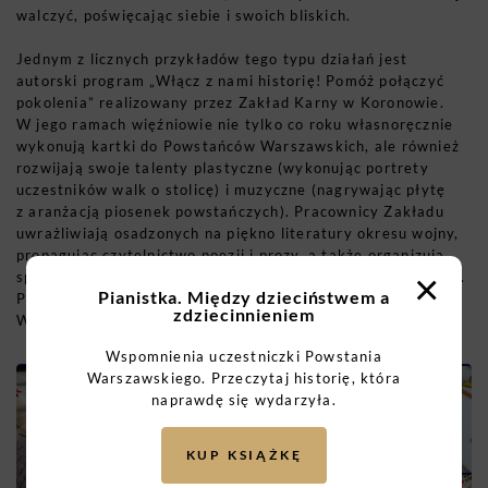
walczyć, poświęcając siebie i swoich bliskich.
Jednym z licznych przykładów tego typu działań jest
autorski program „Włącz z nami historię! Pomóż połączyć
pokolenia” realizowany przez Zakład Karny w Koronowie.
W jego ramach więźniowie nie tylko co roku własnoręcznie
wykonują kartki do Powstańców Warszawskich, ale również
rozwijają swoje talenty plastyczne (wykonując portrety
uczestników walk o stolicę) i muzyczne (nagrywając płytę
z aranżacją piosenek powstańczych). Pracownicy Zakładu
uwrażliwiają osadzonych na piękno literatury okresu wojny,
propagując czytelnictwo poezji i prozy, a także organizują
×
spotkania ze świadkami historii. Jednostkę odwiedziła m. in.
Pianistka. Między dzieciństwem a
Pani Urszula Tauer, ps. „Ala”, uczestniczka Powstania
zdziecinnieniem
Warszawskiego.
Wspomnienia uczestniczki Powstania
Warszawskiego. Przeczytaj historię, która
naprawdę się wydarzyła.
KUP KSIĄŻKĘ