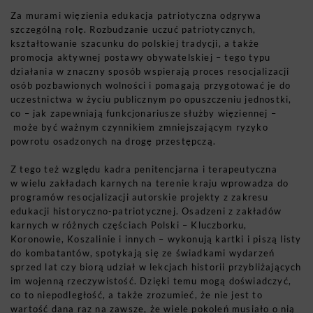
Za murami więzienia edukacja patriotyczna odgrywa
szczególną rolę. Rozbudzanie uczuć patriotycznych,
kształtowanie szacunku do polskiej tradycji, a także
promocja aktywnej postawy obywatelskiej – tego typu
działania w znaczny sposób wspierają proces resocjalizacji
osób pozbawionych wolności i pomagają przygotować je do
uczestnictwa w życiu publicznym po opuszczeniu jednostki,
co – jak zapewniają funkcjonariusze służby więziennej –
może być ważnym czynnikiem zmniejszającym ryzyko
powrotu osadzonych na drogę przestępczą.
Z tego też względu kadra penitencjarna i terapeutyczna
w wielu zakładach karnych na terenie kraju wprowadza do
programów resocjalizacji autorskie projekty z zakresu
edukacji historyczno-patriotycznej. Osadzeni z zakładów
karnych w różnych częściach Polski – Kluczborku,
Koronowie, Koszalinie i innych – wykonują kartki i piszą listy
do kombatantów, spotykają się ze świadkami wydarzeń
sprzed lat czy biorą udział w lekcjach historii przybliżających
im wojenną rzeczywistość. Dzięki temu mogą doświadczyć,
co to niepodległość, a także zrozumieć, że nie jest to
wartość dana raz na zawsze, że wiele pokoleń musiało o nią