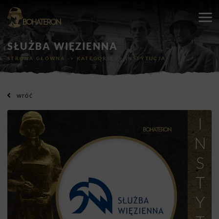
SŁUŻBA WIĘZIENNA
STRONA GŁÓWNA
->
KATEGORIE
->
INSTYTUCJA
wróć