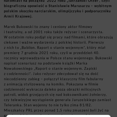
natomiast na początku 2022 roku „Tatrzański Orzeł”, czyli
biograficzna opowieść o Stanisławie Marusarzu – wybitnym
polskim skoczku narciarskim, olimpijczyku i podporuczniku
Armii Krajowej.
Marek Bukowski to znany i ceniony aktor filmowy
i teatralny, a od 2001 roku także reżyser i scenarzysta.
W ostatnim roku podjął się pracy nad filmami, które obrazują
ciekawe i ważne wydarzenia z polskiej historii. Pierwszy
z nich to „Babilon. Raport o stanie wojennym”, który miał
premierę 7 grudnia 2021 roku, czyli w przeddzień 40.
rocznicy wprowadzania w Polsce stanu wojennego. Bukowski
napisał scenariusz na podstawie książki Marka
Nowakowskiego „Raport o stanie wojennym. Zapiski
z codzienności”. Jako reżyser zdecydował się na dość
niecodzienny zabieg – połączył klasyczny film fabularny
z animacją stylizowaną na komiks. Pokazana w filmie
codzienność wykracza daleko poza obrazki milicyjnych
patroli, widok grzejących się nad koksownikami żołnierzy,
czy telewizyjne wystąpienie generała Jaruzelskiego zamiast
Teleranka. Stan wojenny to nie tylko zima 81/82.
Mieszkańcy PRL przez ponad 1,5 roku zmuszeni byli żyć na
granicy ubóstwa, walczyć o przetrwanie, o podstawowe