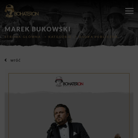
MAREK BUKOWSKI
STRONA GŁÓWNA
->
KATEGORIE
->
OSOBA PUBLICZNA
wróć