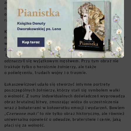
zdrady ze strony władz komunistycznych, które skazały go
na śmierć. „
Raport Pileckiego”
to opowieść
o bezkompromisowości i niezłomności, która wykracza poza
ramy tradycyjnego kina biograficznego.
Kolejny film, za który Krzysztof Łukaszewicz otrzymuje
nominację, to „
Czerwone maki”
, którego premiera odbyła się
w kwietniu 2024 r. Produkcja ta nawiązuje do jednego
z najważniejszych wydarzeń w polskiej historii wojskowej –
bitwy pod Monte Cassino, w której polscy żołnierze
odznaczyli się wyjątkowym męstwem. Przy tym obraz nie
traktuje tylko o heroizmie żołnierzy, ale także
o poświęceniu, trudach wojny i o traumie.
Łukaszewiczowi udało się stworzyć intymne portrety
poszczególnych żołnierzy, którzy stali się symbolem walki
o wolność. Z sumy indywidualnych doświadczeń wyprowadza
obraz brutalnej bitwy, zmuszając widza do uczestniczenia
wraz z bohaterami w kołowrotku emocji i wydarzeń. Bowiem
„
Czerwone maki”
to nie tylko obraz historyczny, ale również
uniwersalna opowieść o odwadze, braterstwie i cenie, jaką
płaci się za wolność.