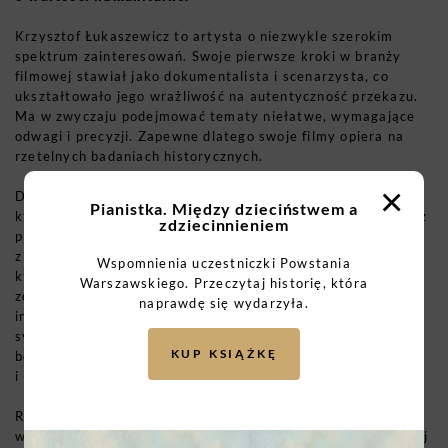
Krzysztof Łukaszewicz to artysta o niezwykle szerokim
spektrum zainteresowań. Swoje pierwsze kroki w branży
filmowej stawiał jako dokumentalista i scenarzysta, co
ukształtowało jego wrażliwość na autentyczność przekazu.
Ma w zwyczaju podejmować tematy niełatwe, wymagające
odwagi i precyzji. Zapewne dlatego swoje filmy opiera na
rzetelnych badaniach historycznych.
×
Do historii polskiego kina przejdzie film „
Raport Pileckiego”
,
Pianistka. Między dzieciństwem a
który swoją premierę miał we wrześniu 2023 r. Łukaszewicz
zdziecinnieniem
przedstawia w nim rotmistrza Witolda Pileckiego – jednego
z największych bohaterów polskiego ruchu oporu. Pilecki,
Wspomnienia uczestniczki Powstania
który na własne życzenie trafił do Auschwitz, aby
Warszawskiego. Przeczytaj historię, która
zorganizować tam ruch oporu i przekazywać światu
naprawdę się wydarzyła.
informacje o zbrodniach nazistów, jest postacią niezwykle
symboliczną. Film skupia się na wewnętrznych przeżyciach
KUP KSIĄŻKĘ
bohatera, ukazuje jego wahania, wątpliwości, ale
i nieustępliwość w dążeniu do prawdy.
Reżyser nie unika trudnych wątków. Stawia Pileckiego
w kontekście zarówno bohaterskiego czynu, jak i późniejszej