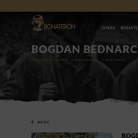
O NAS
BOHATE
BOGDAN BEDNARC
STRONA GŁÓWNA
->
KATEGORIE
->
PASJONAT
wróć
BOG