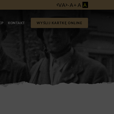
VA
-
A
+
A
A
EP
KONTAKT
WYŚLIJ KARTKĘ ONLINE