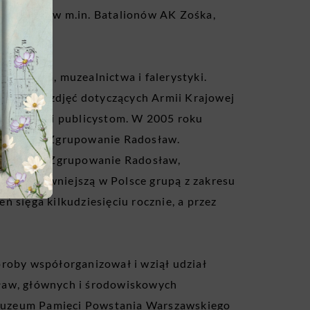
 oddziałów m.in. Batalionów AK Zośka,
 Powstania, muzealnictwa i falerystyki.
iwaliów i zdjęć dotyczących Armii Krajowej
 badaczom i publicystom. W 2005 roku
torycznej
Zgrupowanie Radosław
.
storyczna
Zgrupowanie Radosław
,
 najaktywniejszą w Polsce grupą z zakresu
 sięga kilkudziesięciu rocznie, a przez
roby współorganizował i wziął udział
ław
, głównych i środowiskowych
Muzeum Pamięci Powstania Warszawskiego