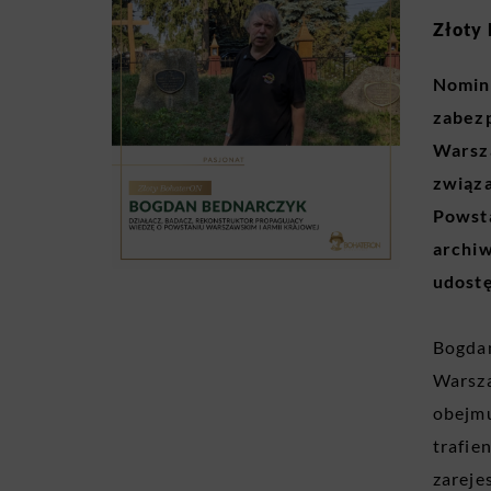
Złoty 
Nomin
zabez
Warsza
związa
Powsta
archiw
udostę
Bogdan
Warsza
obejmu
trafie
zareje