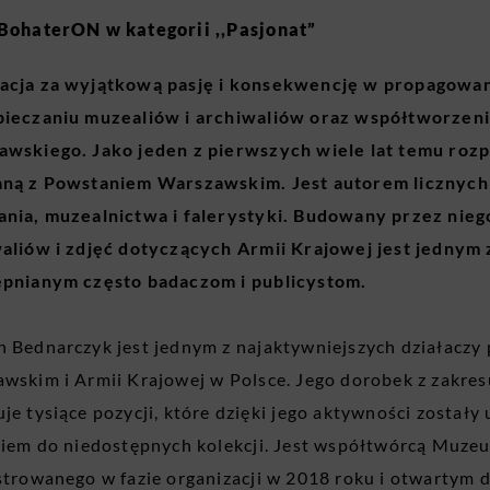
BohaterON w kategorii ,,Pasjonat”
acja za wyjątkową pasję i konsekwencję w propagowa
pieczaniu muzealiów i archiwaliów oraz współtworze
wskiego. Jako jeden z pierwszych wiele lat temu rozp
ną z Powstaniem Warszawskim. Jest autorem licznych pu
nia, muzealnictwa i falerystyki. Budowany przez nieg
aliów i zdjęć dotyczących Armii Krajowej jest jednym 
pnianym często badaczom i publicystom.
 Bednarczyk jest jednym z najaktywniejszych działaczy
wskim i Armii Krajowej w Polsce. Jego dorobek z zakres
je tysiące pozycji, które dzięki jego aktywności został
niem do niedostępnych kolekcji. Jest współtwórcą Muz
strowanego w fazie organizacji w 2018 roku i otwartym 