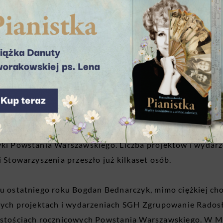
łów powstańczych w licznych uroczystościach środowisk
l, Czata 49 i Pięść.
utorem licznych publikacji i artykułów z zakresu historii
ny przez niego przez kilka dekad zbiór muzealiów, arch
ednym z największych na świecie, udostępnianym często
 Bednarczyk był jednym ze współzałożycieli Grupy His
jące następnie formalnie jako Stowarzyszenie Grupa Hi
rowadzone od początku przez Bogdana Bednarczyka jest
ki Powstania Warszawskiego. Liczba projektów i wydarzeń
i Stowarzyszenia przeszło już kilkaset osób.
u ostatniego roku Bogdan Bednarczyk, mimo ciężkiej cho
nych projektach i wydarzeniach SGH
Zgrupowanie Rados
stościach rocznicowych Powstania Warszawskiego. W 