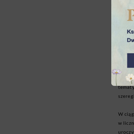
oddzia
Paraso
Jest a
Budowa
jest j
Bogdan
Działa
współp
tematy
szereg
W ciąg
w licz
uroczy