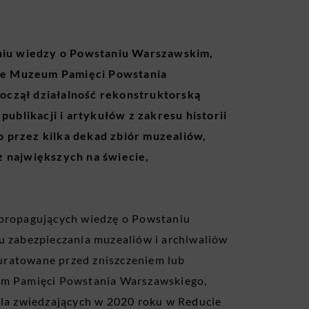
niu wiedzy o Powstaniu Warszawskim,
nie Muzeum Pamięci Powstania
oczął działalność rekonstruktorską
blikacji i artykułów z zakresu historii
o przez kilka dekad zbiór muzealiów,
z największych na świecie,
 propagujących wiedzę o Powstaniu
u zabezpieczania muzealiów i archiwaliów
y uratowane przed zniszczeniem lub
eum Pamięci Powstania Warszawskiego,
dla zwiedzających w 2020 roku w Reducie