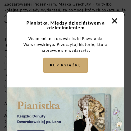
Zaczarowanej Piosenki im. Marka Grechuty – to tylko
kolejne przykłady wydarzeń, za pomocą których pokazuje, że
osoby z niepełnosprawnościami mogą aktywnie uczestniczyć
×
w życiu kulturalnym i artystycznym, co z kolei ma
Pianistka. Między dzieciństwem a
zdziecinnieniem
niebagatelną wartość dla budowania akceptacji i tolerancji.
Wspomnienia uczestniczki Powstania
Ta wybitna aktorka teatralna, szerszej publiczności znana
Warszawskiego. Przeczytaj historię, która
jednak najlepiej z „
Janosika”
, „
Znachora”
czy „
Nie ma
naprawdę się wydarzyła.
mocnych”
, od 2004 roku aż do dzisiaj prowadzi emitowany
przez TVP2 program „
Spotkajmy się”
, do którego zaprasza
osoby z niepełnosprawnościami, by porozmawiać o miłości,
KUP KSIĄŻKĘ
akceptacji i nadziei. Ale działa też na mniejszą skalę –
występuje w szkołach, na konferencjach, zasiada w jury
konkursów. Wykorzystując zróżnicowane kanały nadawcze,
uświadamia społeczeństwo na temat problemów, z którymi
borykają się osoby z niepełnosprawnościami.
Anna Dymna zainicjowała i rozwija dwa ośrodki wsparcia –
„Dolina Słońca” w Radwanowicach oraz Warsztaty Terapii
Artystycznej w Lubiatowie. Miejsca te zapewniają
profesjonalną opiekę terapeutyczną oraz rehabilitacyjną dla
osób z niepełnosprawnościami, oferując im miejsce do pracy