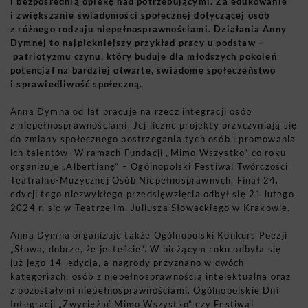
i bezpośrednią opiekę nad potrzebującymi. Za edukowanie
i zwiększanie świadomości społecznej dotyczącej osób
z różnego rodzaju niepełnosprawnościami. Działania Anny
Dymnej to najpiękniejszy przykład pracy u podstaw –
patriotyzmu czynu, który buduje dla młodszych pokoleń
potencjał na bardziej otwarte, świadome społeczeństwo
i sprawiedliwość społeczną.
Anna Dymna od lat pracuje na rzecz integracji osób
z niepełnosprawnościami. Jej liczne projekty przyczyniają się
do zmiany społecznego postrzegania tych osób i promowania
ich talentów. W ramach Fundacji „Mimo Wszystko” co roku
organizuje „Albertianę” – Ogólnopolski Festiwal Twórczości
Teatralno-Muzycznej Osób Niepełnosprawnych. Finał 24.
edycji tego niezwykłego przedsięwzięcia odbył się 21 lutego
2024 r. się w Teatrze im. Juliusza Słowackiego w Krakowie.
Anna Dymna organizuje także Ogólnopolski Konkurs Poezji
„Słowa, dobrze, że jesteście”. W bieżącym roku odbyła się
już jego 14. edycja, a nagrody przyznano w dwóch
kategoriach: osób z niepełnosprawnością intelektualną oraz
z pozostałymi niepełnosprawnościami. Ogólnopolskie Dni
Integracji „Zwyciężać Mimo Wszystko” czy Festiwal