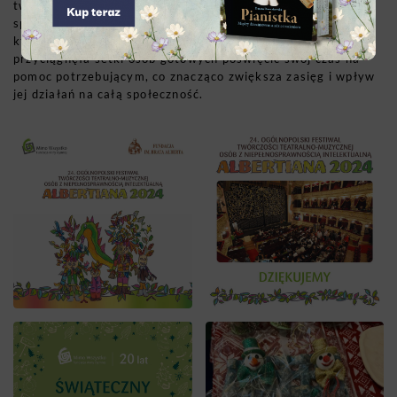
twórczej, rehabilitacji oraz rozwijania umiejętności
społecznych. Anna Dymna jest inspiracją dla wolontariuszy,
którzy współpracują z jej fundacją. Jej działalność
przyciągnęła setki osób gotowych poświęcić swój czas na
pomoc potrzebującym, co znacząco zwiększa zasięg i wpływ
jej działań na całą społeczność.