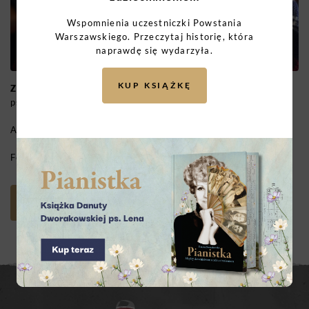
Wspomnienia uczestniczki Powstania
Warszawskiego. Przeczytaj historię, która
naprawdę się wydarzyła.
KUP KSIĄŻKĘ
Zbigniew Radłowski
|
ur. 1924
pseudonim ,,Ohm”, strzelec, Pułk „Baszta”, kompania O-2
Archiwum Historii Mówionej:
LINK
Fot. Adrianna Bielecka
WYŚLIJ KARTKĘ