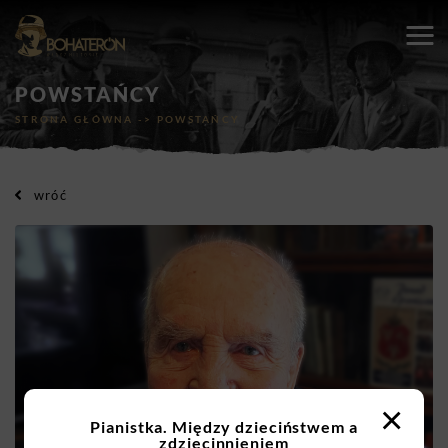
POWSTAŃCY
STRONA GŁÓWNA
->
POWSTAŃCY
wróć
×
Pianistka. Między dzieciństwem a
zdziecinnieniem