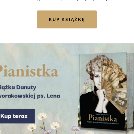
nusz Walędzik
|
ur. 1931
KUP KSIĄŻKĘ
eudonim ,,Czarny”, szeregowiec, Zgrupowanie „Chrobry I
chiwum Historii Mówionej:
LINK
t. Tomasz Tołłoczko