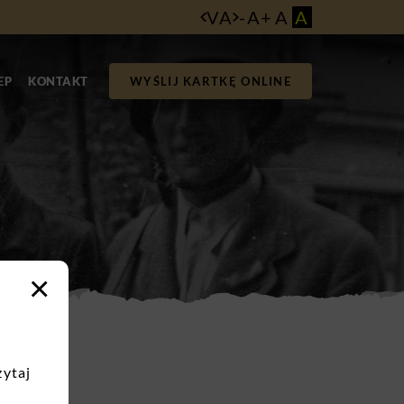
VA
-
A
+
A
A
EP
KONTAKT
WYŚLIJ KARTKĘ ONLINE
×
zytaj