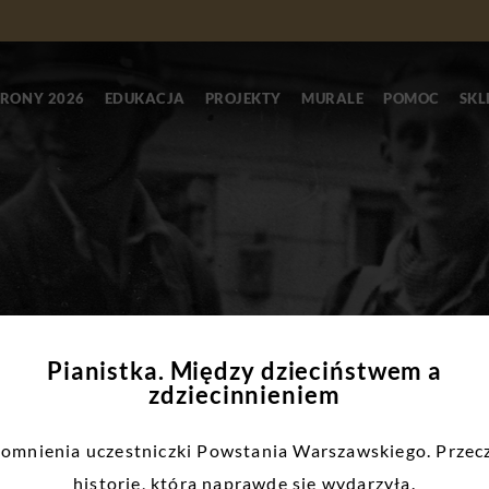
RONY 2026
EDUKACJA
PROJEKTY
MURALE
POMOC
SKL
Pianistka. Między dzieciństwem a
zdziecinnieniem
mnienia uczestniczki Powstania Warszawskiego. Przec
historię, która naprawdę się wydarzyła.