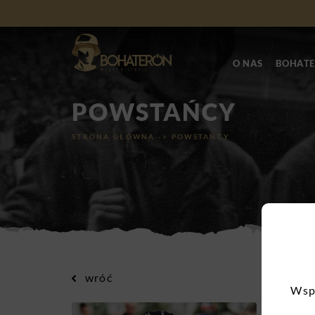
O NAS
BOHATE
POWSTAŃCY
STRONA GŁÓWNA
->
POWSTAŃCY
wróć
Wspo