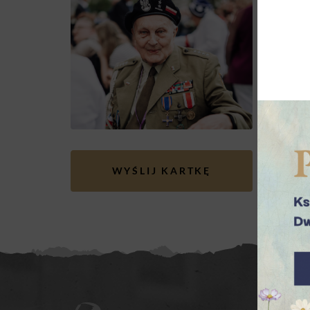
Ja
ps
Ar
Fo
WYŚLIJ KARTKĘ