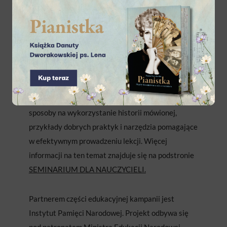
Dodatkowo nauczyciele pracujący z uczniami
w wieku 15-19 lat mogą zgłosić chęć udziału
w bezpłatnym seminarium organizowanym
w październiku. Podczas niego zespół kampanii
BohaterON i Instytut Pamięci Narodowej
przedstawią metody aktywnego nauczania historii,
sposoby na wykorzystanie historii mówionej,
przykłady dobrych praktyk i narzędzia pomagające
w efektywnym prowadzeniu lekcji. Więcej
informacji na ten temat znajduje się na podstronie
SEMINARIUM DLA NAUCZYCIELI.
Partnerem części edukacyjnej kampanii jest
Instytut Pamięci Narodowej. Projekt odbywa się