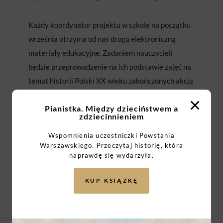
Każdy koordynator projektu w szkole na początku
września otrzyma od nas drogą elektroniczną
materiały edukacyjne. Zadaniem nauczycieli
będzie przeprowadzenie na ich podstawie zajęć na
temat historii Polski XX wieku zakończonych akcją
pisania kartek do Powstańców. Zachęcamy do
×
Pianistka. Między dzieciństwem a
napisania listów, wykonania własnoręcznie laurek
zdziecinnieniem
lub wysyłki pocztówek okolicznościowych.
Co
Wspomnienia uczestniczki Powstania
ważne, w tym roku nie drukujemy i nie wysyłamy
Warszawskiego. Przeczytaj historię, która
dedykowanych akcji pocztówek.
naprawdę się wydarzyła.
Na naszej stronie uczniowie znajdą kompendium
KUP KSIĄŻKĘ
Powstańców, które pomoże im poznać historiE
uczestników walk o stolicę oraz zaadresować
kartkę bezpośrednio do jednego z nich.