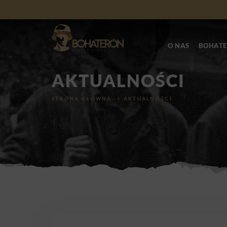
O NAS
BOHATE
AKTUALNOŚCI
STRONA GŁÓWNA
->
AKTUALNOŚCI