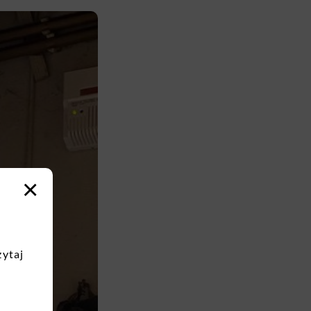
×
zytaj