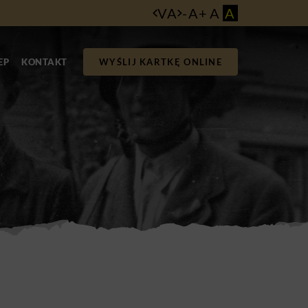
VA
-
A
+
A
A
EP
KONTAKT
WYŚLIJ KARTKĘ ONLINE