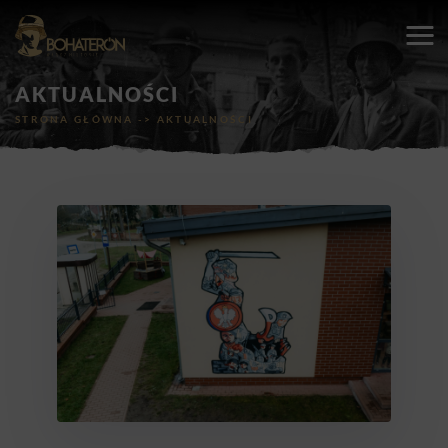
AKTUALNOŚCI
STRONA GŁÓWNA
->
AKTUALNOŚCI