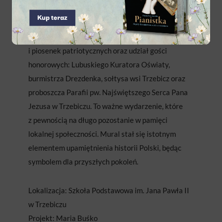
ojczyzny.
Akademię szkolną uświetnił koncert pieśni
i piosenek patriotycznych oraz udział gości
honorowych: Lubuskiego Kuratora Oświaty,
burmistrza Drezdenka, sołtysa wsi Trzebicz oraz
proboszcza Parafii pw. Najświętszego Serca Pana
Jezusa w Trzebiczu. To ważne wydarzenie, które
z pewnością na długo pozostanie w pamięci
lokalnej społeczności. Mural stał się istotnym
elementem upamiętnienia historii Polski, będąc
symbolem dla przyszłych pokoleń.
Lokalizacja: Szkoła Podstawowa im. Jana Pawła II
w Trzebiczu
Projekt: Maria Buśko