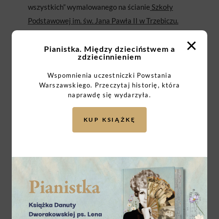
wszystkich” wymalowanego na ścianie
Szkoły
Podstawowej im. św. Jana Pawła II w Trzebiczu
.
Uroczystość została połączona z obchodami
×
Narodowego Święta Niepodległości, co nadało
Pianistka. Między dzieciństwem a
zdziecinnieniem
temu wydarzeniu szczególny, historyczny wymiar.
To jedna z dwóch placówek wyróżniona dodatkowo
Wspomnienia uczestniczki Powstania
Warszawskiego. Przeczytaj historię, która
w konkursie na projekt muralu z okazji 80. rocznicy
naprawdę się wydarzyła.
Powstania Warszawskiego.
KUP KSIĄŻKĘ
Projekt malowidła o powierzchni 10 m², stworzony
przez uczennicę klasy 7, Marię Buśko, upamiętnia
tragiczne wydarzenia związane z Powstaniem
Warszawskim. Centralnym punktem kompozycji
jest Syrenka – symbol Warszawy, wokół której
zbudowano narrację pełną emocji i historycznych
odniesień do walki o wolność i niepodległość