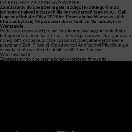
DZIĘKUJEMY ZA ZAANGAŻOWANIE!
Zapraszamy do obejrzenia galerii zdjęć i krótkiego filmu z
jednego z najważniejszych dla nas wydarzeń tego roku – Gali
Nagrody BohaterONy 2019 im. Powstańców Warszawskich,
która odbyła się 16 października w Teatrze Narodowym w
Warszawie.
Podczas uroczystości poznaliśmy laureatów nagród w siedmiu
kategoriach: dziennikarz, firma, instytucja, nauczyciel, organizacja
non-profit, osoba publiczna i pasjonat. Specjalne wyróżnienie
przyznano Zofii Pileckiej-Optułowicz i Andrzejowi Pileckiemu, a
w wydarzeniu wzięło udział blisko 60 Powstańców
Warszawskich!
Zapraszamy do obejrzenia zdjęć i krótkiego filmu z gali.