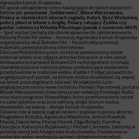
Agnieszka Łesiuk-Krajewska.
W spocie odnajdziemy sceny nawiązujące do takich wydarzeń i
faktów jak:
powstanie
„
Solidarności”, Bitwa Warszawska,
Polacy w niemieckich obozach zagłady, Katyń, Rzeź Wołyńska,
polscy piloci w bitwie o Anglię, Polacy ratujący Żydów czy
postać rotmistrza Witolda Pileckiego (pasiak z numerem 4859).
–
Spot ma być zachętą dla obcokrajowców do zainteresowania
historią Polski XX wieku –
tłumaczy Agnieszka Łesiuk-Krajewska
organizatorka akcji BohaterON.
– Na potrzeby promocji
materiału powstała strona internetowa
DiscoverPolishHistory.com, na której zamieszczony został
materiał wideo oraz zdjęcia aktorów biorących w nim udział.
Ambasadorzy kampanii BohaterON na fotografiach trzymają
charakterystyczne nakrycia głowy symbolizujące wydarzenia
przedstawione w materiale wideo. Każde z 9 zdjęć prowadzi do
anglojęzycznych portali, na którym można dowiedzieć się więcej
na temat poszczególnych zdarzeń. W większości są to
anglojęzyczne strony www Instytutu Pamięci Narodowej, portal o
Bitwie Warszawskiej stworzony przez redakcję Polskiego Radia
oraz biuro programu Niepodległa, który przetłumaczony został
na sześć języków oraz inne witryny, dzięki którym można
dowiedzieć się więcej –
dodaje Łesiuk-Krajewska.
Główne role w spocie zagrali cenieni i popularni polscy aktorzy:
Magdalena Różczka, Agnieszka Więdłocha, Antoni Pawlicki,
Maciej Zakościelny, Maciej Musiał, Olga Bołądź, Karolina
Gorczyca, Katarzyna Bujakiewicz i Michał Czernecki. Lektorką w
polskiej wersji jest Małgorzata Kożuchowska. Dodatkowo w
materiale wideo występują laureaci ubiegłorocznej edycji