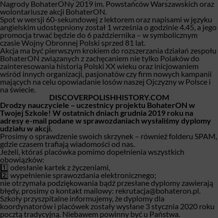
Nagrody BohaterONy 2019 im. Powstańców Warszawskich oraz
wolontariusze akcji BohaterON.
Spot w wersji 60-sekundowej z lektorem oraz napisami w języku
angielskim udostępniony został 1 września o godzinie 4.45, a jego
promocja trwać będzie do 6 października – w symbolicznym
czasie Wojny Obronnej Polski sprzed 81 lat.
Akcja ma być pierwszym krokiem do rozszerzania działań zespołu
BohaterON związanych z zachęcaniem nie tylko Polaków do
zainteresowania historią Polski XX wieku oraz inicjowaniem
wśród innych organizacji, pasjonatów czy firm nowych kampanii
mających na celu opowiadanie losów naszej Ojczyzny w Polsce i
na świecie.
DISCOVERPOLISHHISTORY.COM
Drodzy nauczyciele – uczestnicy projektu BohaterON w
Twojej Szkole! W ostatnich dniach grudnia 2019 roku na
adresy e-mail podane w sprawozdaniach wysłaliśmy dyplomy
udziału w akcji.
Prosimy o sprawdzenie swoich skrzynek – również folderu SPAM,
gdzie czasem trafiają wiadomości od nas.
Jeżeli, któraś placówka pomimo dopełnienia wszystkich
obowiązków:
1️⃣ odesłanie kartek z życzeniami,
2️⃣ wypełnienie sprawozdania elektronicznego;
nie otrzymała podziękowania bądź przesłane dyplomy zawierają
błędy, prosimy o kontakt mailowy:
rekrutacja@bohateron.pl
.
Szkoły przyszpitalne informujemy, że dyplomy dla
koordynatorów i placówek zostały wysłane 3 stycznia 2020 roku
pocztą tradycyjną. Niebawem powinny być u Państwa.