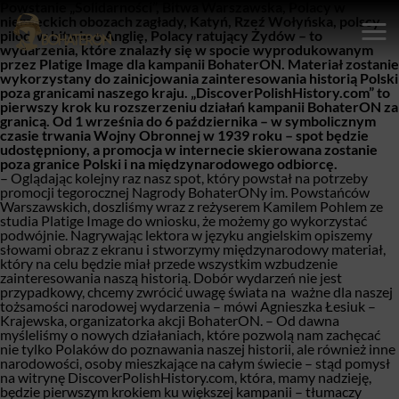
Powstanie „Solidarności”, Bitwa Warszawska, Polacy w
niemieckich obozach zagłady, Katyń, Rzeź Wołyńska, polscy
piloci w bitwie o Anglię, Polacy ratujący Żydów – to
wydarzenia, które znalazły się w spocie wyprodukowanym
przez Platige Image dla kampanii BohaterON. Materiał zostanie
wykorzystany do zainicjowania zainteresowania historią Polski
poza granicami naszego kraju. „DiscoverPolishHistory.com” to
pierwszy krok ku rozszerzeniu działań kampanii BohaterON za
granicą. Od 1 września do 6 października – w symbolicznym
czasie trwania Wojny Obronnej w 1939 roku – spot będzie
udostępniony, a promocja w internecie skierowana zostanie
poza granice Polski i na międzynarodowego odbiorcę.
–
Oglądając kolejny raz nasz spot, który powstał na potrzeby
promocji tegorocznej Nagrody BohaterONy im. Powstańców
Warszawskich, doszliśmy wraz z reżyserem Kamilem Pohlem ze
studia Platige Image do wniosku, że możemy go wykorzystać
podwójnie. Nagrywając lektora w języku angielskim opiszemy
słowami obraz z ekranu i stworzymy międzynarodowy materiał,
który na celu będzie miał przede wszystkim wzbudzenie
zainteresowania naszą historią. Dobór wydarzeń nie jest
przypadkowy, chcemy zwrócić uwagę świata na ważne dla naszej
tożsamości narodowej wydarzenia –
mówi Agnieszka Łesiuk –
Krajewska, organizatorka akcji BohaterON
. –
Od dawna
myśleliśmy o nowych działaniach, które pozwolą nam zachęcać
nie tylko Polaków do poznawania naszej historii, ale również inne
narodowości, osoby mieszkające na całym świecie – stąd pomysł
na witrynę DiscoverPolishHistory.com, która, mamy nadzieję,
będzie pierwszym krokiem ku większej kampanii
– tłumaczy