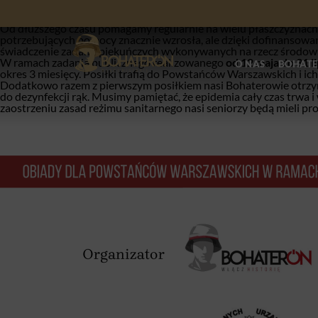
Wielu poznanych przez nas Powstańców żyje samotnie i skromnie, a
Dodatkowo panująca epidemia sprawiła, że dziś, zamknięci dla wł
Od dłuższego czasu pomagamy regularnie na wielu płaszczyznach, 
potrzebujących pomocy znacznie wzrosła, ale dzięki dofinansowa
świadczenie zadań opiekuńczych wykonywanych na rzecz śr
W ramach zadania publicznego realizowanego
od 12 maja do 31 l
O NAS
BOHATE
okres 3 miesięcy. Posiłki trafią do Powstańców Warszawskich i ich
Dodatkowo razem z pierwszym posiłkiem nasi Bohaterowie otrzyma
do dezynfekcji rąk. Musimy pamiętać, że epidemia cały czas trwa 
zaostrzeniu zasad reżimu sanitarnego nasi seniorzy będą mieli p