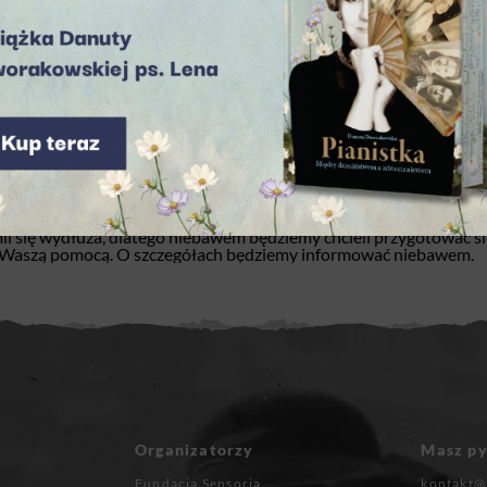
zy)
erpnia i potrafimy ich wesprzeć w czasie epidemii koronawiusa.
, w tym dla Powstańców Warszawskich, dla których codzienne 
arem deficytowym. Dlatego postanowiliśmy działać i zorganizo
 PKN ORLEN pragniemy dostarczyć Powstańcom Warszawskim paczki
cje postępowania w dobie epidemii koronawirusa.
lk o stolicę żyjących na terenie całego kraju.
stańcom Warszawskim
. Mogą oni pod nim zgłaszać swoje codzienn
zystko. Pod ten numer Powstańcy mogą również dzwonić w chwilac
chronnych oraz 43 000 rękawiczek. Razem są to
2 tony materiałó
mii się wydłuża, dlatego niebawem będziemy chcieli przygotować s
z Waszą pomocą. O szczegółach będziemy informować niebawem.
Organizatorzy
Masz py
Fundacja Sensoria
kontakt@