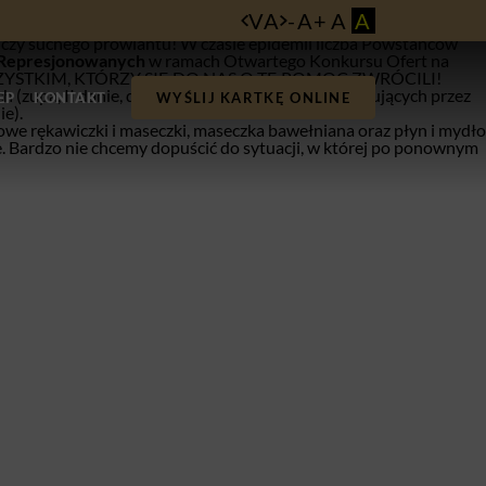
nie pozwalają Im na utrzymanie właściwego komfortu życia.
VA
-
A
+
A
A
 potrzebują naszej pomocy.
, czy suchego prowiantu! W czasie epidemii liczba Powstańców
 Represjonowanych
w ramach Otwartego Konkursu Ofert na
C WSZYSTKIM, KTÓRZY SIĘ DO NAS O TĘ POMOC ZWRÓCILI!
(zupa, II danie, deser lub sok) do min. 20 potrzebujących przez
EP
KONTAKT
WYŚLIJ KARTKĘ ONLINE
ie).
we rękawiczki i maseczki, maseczka bawełniana oraz płyn i mydło
ie. Bardzo nie chcemy dopuścić do sytuacji, w której po ponownym