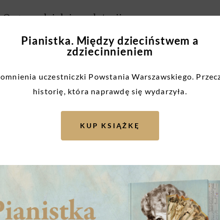
Pianistka. Między dzieciństwem a
zdziecinnieniem
mnienia uczestniczki Powstania Warszawskiego. Przec
pidemia koronawirusa cały czas trwa, przygotowaliśmy nowość w
historię, która naprawdę się wydarzyła.
266.html
☑️
kich w czasie epidemii! Pomaganie stało się jeszcze łatwiejsze n
KUP KSIĄŻKĘ
onna Paczka dla Powstańca już za nami. Ze względu na to, że epi
zestników walk o Warszawę.
płyny od dezynfekcji rąk, ale także instrukcja dotycząca ich użyc
gą zgłaszać swoje potrzeby, ale także zadzwonić i porozmawiać w
telefony ze słowami podziękowań i wdzięczności. Środki znajduj
rudny do zrealizowania.
wania kolejnej wysyłki.
https://zrzutka.pl/4yj2ga