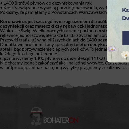
• 1400 (litrów) płynów do dezynfekowania rąk
• Koszty związane z wysyłką paczek (opakowania, wydruki, kurier
Pokażmy, że pamiętamy o Powstańcach Warszawskich nie tylko 1 si
Koronawirus jest szczególnym zagrożeniem dla osób starszych
dezynfekcji oraz maseczki czy rękawiczki jednorazowe są tow
W okresie Świąt Wielkanocnych razem z partnerem strategicznym
rękawice jednorazowe, ale także kartki z życzeniami oraz instruk
Przesyłki trafią już w najbliższych dniach
do 1400 uczestników
wa
Dodatkowo uruchomiliśmy specjalny
telefon dedykowany Pow
apteki, bądź przywiezienie ciepłych posiłków. To jednak nie ws
każdego, kto tego potrzebuje.
Łącznie wyślemy 1400 płynów do dezynfekcji, 11 000 maseczek o
Nie chcemy jednak zakończyć akcji na jednej wysyłce. Czas epide
współpracują. Jednak następną wysyłkę pragniemy zrealizować 