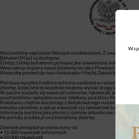
Wspo
Wychodzimy naprzeciw Waszym oczekiwaniom. Z uwagi na to, że e
BohaterON już są dostępne.
☑️
http://sklep.bohateron.pl/
maseczka-bawelniana-bohater
on,id
Wasz zakup wspiera nasze działania na rzecz Powstańców Warszaws
Maseczkę prezentuje nasz Ambasador Maciej Zakościelny.
Pierwsza wysyłka środków ochrony osobistej w ramach akcji Ochr
zbiórkę, dzięki której wspólnie możemy wysłać drugą turę dla uc
W paczce znalazły się maseczki ochronne, rękawiczki jednorazowe, 
uruchomiliśmy specjalny numer telefonu, pod który Powstańcy mo
Powstańcy chętnie korzystają z dedykowanego numeru. Dostajemy 
mieszka samotnie, a zakup maseczek czy rękawiczek był dla nich t
Informacja zwrotna jaka płynie z rozmów skłoniła nas do przygoto
Na portalu zrzutka.pl uruchomiliśmy zbiórkę:
Zebrane pieniądze przeznaczymy na:
• 15 000 maseczek ochronnych
• 50 000 rękawiczek