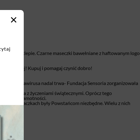
×
zytaj
 naszym sklepie. Czarne maseczki bawełniane z haftowanym logo
iż wcześniej! Kupuj i pomagaj czynić dobro!
demia koronawirusa nadal trwa- Fundacja Sensoria zorganizowała
ia oraz kartka z życzeniami świątecznymi. Oprócz tego
 chwilach samotności.
ące się w paczkach były Powstańcom niezbędne. Wielu z nich