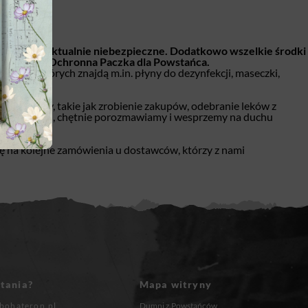
zakupy są aktualnie niebezpieczne. Dodatkowo wszelkie środki
wać akcję: Ochronna Paczka dla Powstańca.
, w których znajdą m.in. płyny do dezynfekcji, maseczki,
e potrzeby, takie jak zrobienie zakupów, odebranie leków z
h samotności, chętnie porozmawiamy i wesprzemy na duchu
w
.
ię na kolejne zamówienia u dostawców, którzy z nami
tania?
Mapa witryny
bohateron.pl
Dumni z Powstańców