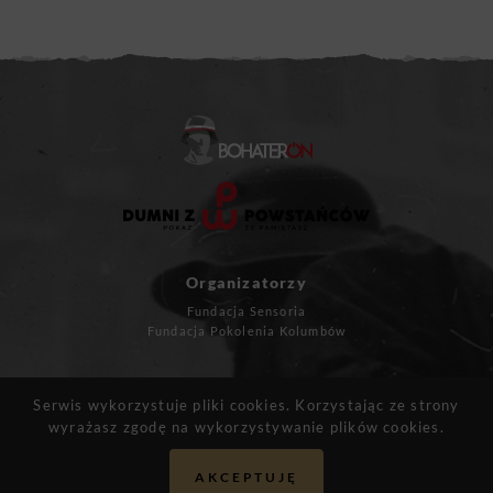
Organizatorzy
Fundacja Sensoria
Fundacja Pokolenia Kolumbów
Masz pytania?
Serwis wykorzystuje pliki cookies. Korzystając ze strony
kontakt@bohateron.pl
wyrażasz zgodę na wykorzystywanie plików cookies.
AKCEPTUJĘ