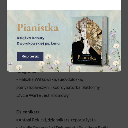
założycielka Fundacja Anny Dymnej „Mimo
Wszystko”
▪️ Marcin Gortat sportowiec, działacz społeczny,
założyciel Fundacja Marcina Gortata MG13
▪️ Krzysztof Łukaszewicz, polski reżyser filmowy
i scenarzysta
▪️ Marta Wojtal, działaczka społeczna, inicjatorka
akcji charytatywnych oraz wybitna polska
fotografka
▪️ Halszka Witkowska, suicydolożka,
pomysłodawczyni i koordynatorka platformy
„Życie Warte Jest Rozmowy”
Dziennikarz
▪️ Antoni Rokicki, dziennikarz, reportażysta
w Studio Reportażu i Dokumentu Polskiego Radia