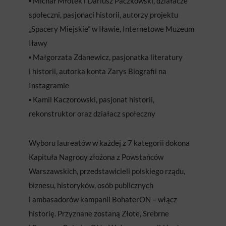
▪️ Michał Młotek i Dariusz Paczkowski, działacze
społeczni, pasjonaci historii, autorzy projektu
„Spacery Miejskie” w Iławie, Internetowe Muzeum
Iławy
▪️ Małgorzata Zdanewicz, pasjonatka literatury
i historii, autorka konta Zarys Biografii na
Instagramie
▪️ Kamil Kaczorowski, pasjonat historii,
rekonstruktor oraz działacz społeczny
Wyboru laureatów w każdej z 7 kategorii dokona
Kapituła Nagrody złożona z Powstańców
Warszawskich, przedstawicieli polskiego rządu,
biznesu, historyków, osób publicznych
i ambasadorów kampanii BohaterON – włącz
historię. Przyznane zostaną Złote, Srebrne