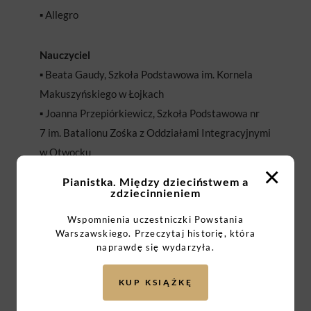
▪️ Allegro
Nauczyciel
▪️ Beata Gaudy, Szkoła Podstawowa im. Kornela
Makuszyńskiego w Łojkach
▪️ Joanna Przepiórkiewicz, Szkoła Podstawowa nr
7 im. Batalionu Zośka z Oddziałami Integracyjnymi
w Otwocku
×
▪️ Mikołaj Wysiecki, Szkoła Podstawowa nr 60
Pianistka. Między dzieciństwem a
w Gdańsku Szkoła Podstawowa nr 60 w Gdańsku
zdziecinnieniem
▪️ Regina Kotłowska, Szkoła Podstawowa im. Dzieci
Wspomnienia uczestniczki Powstania
Potulic w Kamionce
Warszawskiego. Przeczytaj historię, która
naprawdę się wydarzyła.
▪️ Łukasz Kowalski, ZSP Bytów
KUP KSIĄŻKĘ
Osoba publiczna
▪️ Anna Dymna, aktorka, działaczka społeczna,