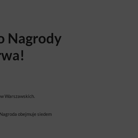
o Nagrody
rwa!
ów Warszawskich.
r. Nagroda obejmuje siedem