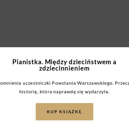
 Brązowe BohaterONy. Internauci w głosowaniu online, które trwać b
Pianistka. Między dzieciństwem a
zdziecinnieniem
te BohaterONy Publiczności.
mnienia uczestniczki Powstania Warszawskiego. Przec
każda pełnoletnia osoba – wystarczy wypełnić formularz online dos
historię, która naprawdę się wydarzyła.
KUP KSIĄŻKĘ