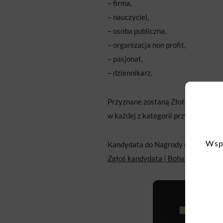
– firma,
– nauczyciel,
– osoba publiczna,
– organizacja non profit,
– pasjonat,
– dziennikarz.
Przyznane zostaną Złote, Srebrne i
w każdej z kategorii przyznają Zło
Wspo
Kandydata do Nagrody może zgłosić 
Zgłoś kandydata | Bohateron