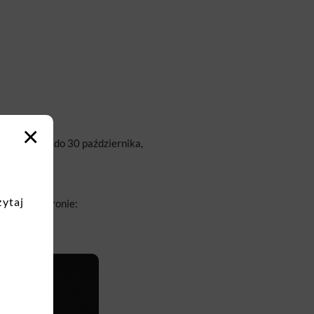
×
ędzie od 16 do 30 października,
zytaj
tępny na stronie: