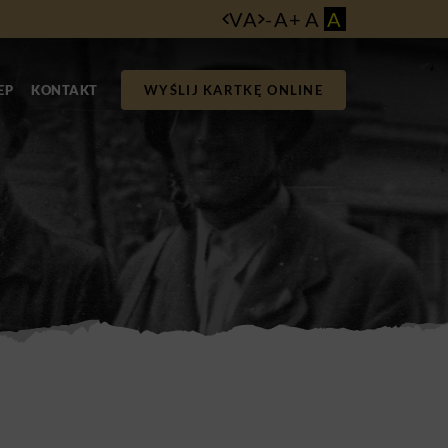
VA
-
A
+
A
A
EP
KONTAKT
WYŚLIJ KARTKĘ ONLINE