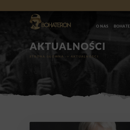
O NAS
BOHATE
AKTUALNOŚCI
STRONA GŁÓWNA
->
AKTUALNOŚCI