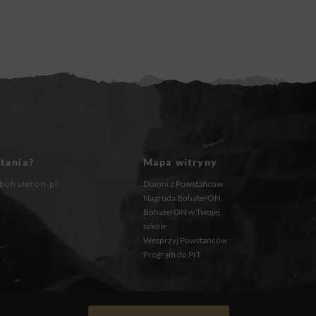
tania?
Mapa witryny
bohateron.pl
Dumni z Powstańców
Nagroda BohaterON
BohaterON w Twojej
szkole
Wesprzyj Powstańców
Program do PIT