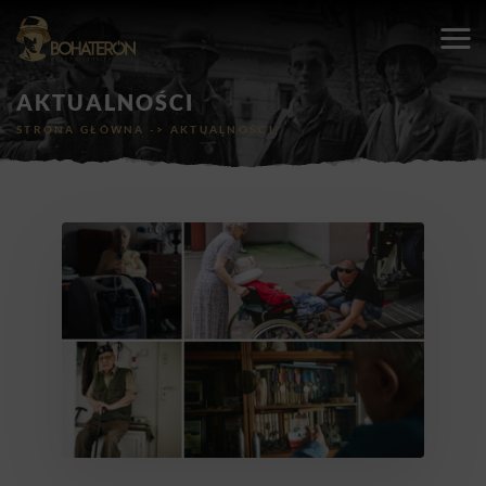
AKTUALNOŚCI
STRONA GŁÓWNA
->
AKTUALNOŚCI