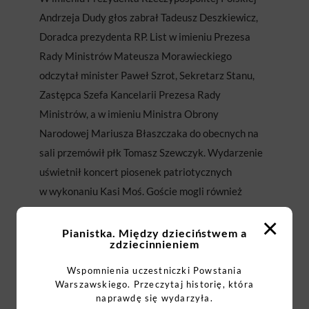
Andrzeja Dudy głos zabrał Tadeusz Deszkiewicz,
Doradca prezydenta RP. List w imieniu Prezesa
Rady Ministrów Mateusza Morawieckiego
odczytał minister Paweł Szrot, Sekretarz Stanu,
Zastępca Szefa Kancelarii Prezesa Rady
Ministrów, a w imieniu Ministra Obrony
Narodowej Mariusza Błaszczaka do obecnych na
sali przemówił płk Tomasz Szewczyk. Wydarzenie
uświetnił koncert piosenek patriotycznych
w wykonaniu Kasi Moś. Goście mogli również
zobaczyć wystawę zdjęć z Powstania autorstwa
×
Pana Zbigniewa Grochowskiego.
Pianistka. Między dzieciństwem a
zdziecinnieniem
Łącznie w III edycji akcji BohaterON – włącz
Wspomnienia uczestniczki Powstania
Warszawskiego. Przeczytaj historię, która
historię! Polacy z kraju i zagranicy wysłali aż 290
naprawdę się wydarzyła.
544 kartki z życzeniami dla uczestników walk