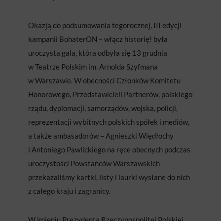
Okazją do podsumowania tegorocznej, III edycji
kampanii BohaterON – włącz historię! była
uroczysta gala, która odbyła się 13 grudnia
w Teatrze Polskim im. Arnolda Szyfmana
w Warszawie. W obecności Członków Komitetu
Honorowego, Przedstawicieli Partnerów, polskiego
rządu, dyplomacji, samorządów, wojska, policji,
reprezentacji wybitnych polskich spółek i mediów,
a także ambasadorów – Agnieszki Więdłochy
i Antoniego Pawlickiego na ręce obecnych podczas
uroczystości Powstańców Warszawskich
przekazaliśmy kartki, listy i laurki wysłane do nich
z całego kraju i zagranicy.
W imieniu Prezydenta Rzeczypospolitej Polskiej