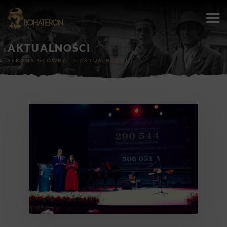
AKTUALNOŚCI
STRONA GŁÓWNA
->
AKTUALNOŚCI