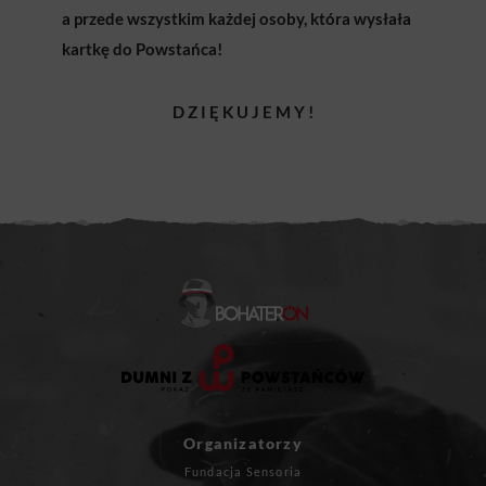
a przede wszystkim każdej osoby, która wysłała
kartkę do Powstańca!
D Z I Ę K U J E M Y !
Organizatorzy
Fundacja Sensoria