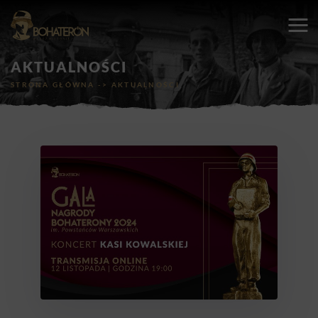
AKTUALNOŚCI
STRONA GŁÓWNA
->
AKTUALNOŚCI