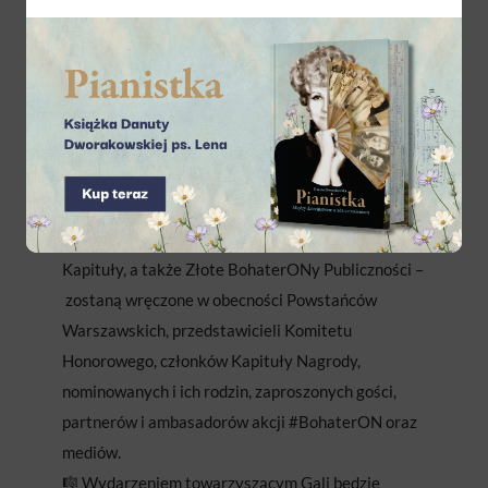
osoba publiczna
dziennikarz
organizacja non profit
nauczyciel
pasjonat
Statuetki – Złote, Srebrne i Brązowe BohaterONy
Kapituły, a także Złote BohaterONy Publiczności –
zostaną wręczone w obecności Powstańców
Warszawskich, przedstawicieli Komitetu
Honorowego, członków Kapituły Nagrody,
nominowanych i ich rodzin, zaproszonych gości,
partnerów i ambasadorów akcji #BohaterON oraz
mediów.
🎼 Wydarzeniem towarzyszącym Gali będzie