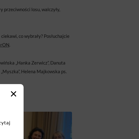
y przeciwności losu, walczyły,
ciekawi, co wybrały? Posłuchajcie
erON
.
owińska „Hanka Zerwicz”, Danuta
 „Myszka”, Helena Majkowska ps.
×
zytaj