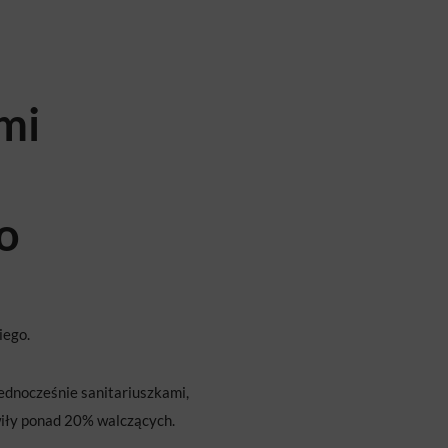
mi
o
iego.
jednocześnie sanitariuszkami,
wiły ponad 20% walczących.