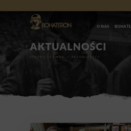
O NAS
BOHATE
AKTUALNOŚCI
STRONA GŁÓWNA
->
AKTUALNOŚCI