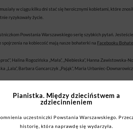
usiały w ciągu kilku dni stać się heroicznymi kobietami, które znosił
otnie ryzykowały życie.
tniczkom Powstania Warszawskiego serię szybkich pytań. Jesteście 
ne spojrzenia na kobiecość mają nasze bohaterki na
Facebooku Bohat
aproć”, Halina Rogozińska „Mała”, „Niebieska”, Hanna Zawistowska-N
ka „Lala”, Barbara Gancarczyk „Pająk”, Maria Urbaniec-Downarowicz
Pianistka. Między dzieciństwem a
zdziecinnieniem
mnienia uczestniczki Powstania Warszawskiego. Przec
historię, która naprawdę się wydarzyła.