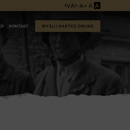
VA
-
A
+
A
A
EP
KONTAKT
WYŚLIJ KARTKĘ ONLINE