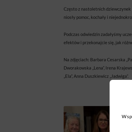
Często z nastoletnich dziewczynek m
niosły pomoc, kochały i niejednokr
Podczas odwiedzin zadałyśmy uczes
efektów i przekonajcie się, jak róż
Na zdjęciach: Barbara Cesarska „P
Dworakowska „Lena”, Irena Krajews
„Ela”, Anna Duszkiewicz „Jadwiga”.
Wspo