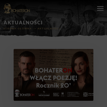
AKTUALNOŚCI
STRONA GŁÓWNA
->
AKTUALNOŚCI