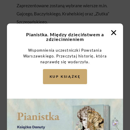
Zaprezentowane zostaną wybrane wiersze m.in.
Gajcego, Baczyńskiego, Krahelskiej oraz „Ziutka”
Szczepańskiego.
×
Pianistka. Między dzieciństwem a
Spotkanie będzie transmitowane na żywo za
zdziecinnieniem
pośrednictwem kanałów społecznościowych
Wspomnienia uczestniczki Powstania
kampanii BohaterON (Facebook, Youtube).
Warszawskiego. Przeczytaj historię, która
naprawdę się wydarzyła.
Wydarzenie prowadzi Kinga Michalska,
KUP KSIĄŻKĘ
dziennikarka Programu II Polskiego Radia.
BohaterON – włącz poezję! Rocznik 20.
to
wydarzenie organizowane pod patronatem
Polskiego Radia, w ramach V edycji kampanii
społecznej BohaterON – włącz historię!