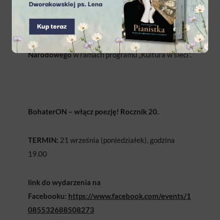
Zadanie jest współfinansowane
z środków
Narodowe Centrum Kultury,
Ministerstwo Kultury i Dziedzictwa
Narodowego
w ramach programu „Kultura w sieci”.
BohaterON – włącz poezję! Rocznik 20.
TERMIN:
21 września (poniedziałek), godzina
19.00
link do wydarzenia na
Facebooku:
https://www.facebook.com/events/1
085532688508273