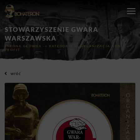
STOWARZYSZENIE GWARA
WARSZAWSKA
STRONA GŁÓWNA
->
KATEGORIE
->
ORGANIZACJA NON-
PROFIT
wróć