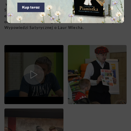
wydawnictwa literackie – praca badawcza nad monografią
Stefana Wiecha Wiecheckiego. Niemniej ważne są stałe
elementy pracy Stowarzyszenia Gwara Warszawska podczas
organizacji Urodzin Pragi, Festiwalu Grzesiuka, Turnieju
Wypowiedzi Satyrycznej o Laur Wiecha.