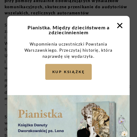
przy pomocy aktualnie obowiązujących wynalazków
komunikacyjnych, skuteczne przenikanie do audytoriów
wszelakich, rozlicznych autoramentów
×
Stowarzyszenie Gwara Warszawska za priorytet bierze
Pianistka. Między dzieciństwem a
zachowanie świadectw mówionych, pisanych
zdziecinnieniem
i audiowizualnych: świadków historii, mieszkańców
Warszawy, Powstańców Warszawskich, budowniczych
Wspomnienia uczestniczki Powstania
Stolicy, związanych z tym miastem znanych osobistości.
Warszawskiego. Przeczytaj historię, która
Używając prostego języka, pełnego humoru, odwagi
naprawdę się wydarzyła.
i prostoty opowiada o dziejach Warszawy. Stowarzyszenie
w rozpatrywanym czasie podejmowało się przygotowania
KUP KSIĄŻKĘ
i realizacji warsztatów Gwary Warszawskiej dla dzieci,
młodzieży i dorosłych. Podczas pandemii, wraz z Muzeum
Powstania Warszawskiego, stworzyło cykl wykładów w tym:
dla dzieci – Zostań Praskim Cwaniakiem, dla starszej
młodzieży – Poznaj z nami gwarę warszawską, cykl rodzinny
– Legendy Warszawskie gwarą oraz konkursy językowe.
Stowarzyszenie dba o historię starając się o utrwalanie
wizerunków wielkich Warszawiaków – Wiecha i Grzesiuka
(konsultacje scenariuszowe do filmów); współpraca przy
tworzeniu komiksów historycznych – Praga Gada;