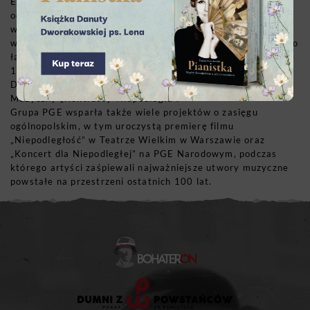
Energetycznej. W 2018 roku z okazji 100. rocznicy
odzyskania przez Polskę niepodległości firma włączyła się
w szereg inicjatyw mających na celu uczczenie tego
wyjątkowego jubileuszu. W partnerstwie z PGE zrealizowano
łącznie 81 inicjatyw w ponad 50 miejscowościach na terenie
12 województw, m.in. wakacyjne kino plenerowe „Polskie
Drogi do Niepodległości” w Rzeszowie i Bydgoski Festiwal
Muzyczny „Kontrasty-Niepodległa”.
Grupa PGE wsparła także wiele projektów o zasięgu
ogólnopolskim, w tym uroczystą premierę filmu
„Niepodległość” w Teatrze Wielkim w Warszawie oraz
„Koncert dla Niepodległej” na PGE Narodowym, podczas
którego artyści zaśpiewali najważniejsze utwory muzyczne
powstałe na przestrzeni ostatnich 100 lat.