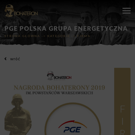
PGE POLSKA GRUPA ENERGETYCZNA
STRONA GŁÓWNA
->
KATEGORIE
->
FIRMA
wróć