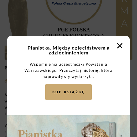
×
Pianistka. Między dzieciństwem a
zdziecinnieniem
Wspomnienia uczestniczki Powstania
PGE POLSKA GRUPA ENERGETYCZNA
Warszawskiego. Przeczytaj historię, która
naprawdę się wydarzyła.
KUP KSIĄŻKĘ
Nominacja za wsparcie licznych inicjatyw realizowanych
w roku 100-lecia odzyskania przez Polskę niepodległości,
w tym mecenat nad „Koncertem dla Niepodległej”
i premierą filmu „Niepodległość”
Wspieranie kultury i dziedzictwa narodowego to jeden
z ważnych obszarów działania CSR PGE Polskiej Grupy