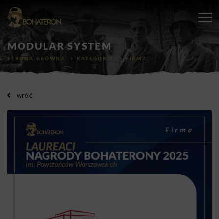
MODULAR SYSTEM
STRONA GŁÓWNA
->
KATEGORIE
->
FIRMA
wróć