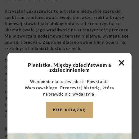
Krzysztof Łukaszewicz to artysta o niezwykle szerokim
spektrum zainteresowań. Swoje pierwsze kroki w branży
filmowej stawiał jako dokumentalista i scenarzysta, co
ukształtowało jego wrażliwość na autentyczność przekazu.
Ma w zwyczaju podejmować tematy niełatwe, wymagające
odwagi i precyzji. Zapewne dlatego swoje filmy opiera na
rzetelnych badaniach historycznych.
×
Do historii polskiego kina przejdzie film „
Raport Pileckiego”
,
Pianistka. Między dzieciństwem a
który swoją premierę miał we wrześniu 2023 r. Łukaszewicz
zdziecinnieniem
przedstawia w nim rotmistrza Witolda Pileckiego – jednego
z największych bohaterów polskiego ruchu oporu. Pilecki,
Wspomnienia uczestniczki Powstania
który na własne życzenie trafił do Auschwitz, aby
Warszawskiego. Przeczytaj historię, która
zorganizować tam ruch oporu i przekazywać światu
naprawdę się wydarzyła.
informacje o zbrodniach nazistów, jest postacią niezwykle
symboliczną. Film skupia się na wewnętrznych przeżyciach
KUP KSIĄŻKĘ
bohatera, ukazuje jego wahania, wątpliwości, ale
i nieustępliwość w dążeniu do prawdy.
Reżyser nie unika trudnych wątków. Stawia Pileckiego
w kontekście zarówno bohaterskiego czynu, jak i późniejszej