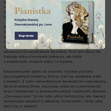
zdrady ze strony władz komunistycznych, które skazały go
na śmierć. „
Raport Pileckiego”
to opowieść
o bezkompromisowości i niezłomności, która wykracza poza
ramy tradycyjnego kina biograficznego.
Kolejny film, za który Krzysztof Łukaszewicz otrzymuje
nominację, to „
Czerwone maki”
, którego premiera odbyła się
w kwietniu 2024 r. Produkcja ta nawiązuje do jednego
z najważniejszych wydarzeń w polskiej historii wojskowej –
bitwy pod Monte Cassino, w której polscy żołnierze
odznaczyli się wyjątkowym męstwem. Przy tym obraz nie
traktuje tylko o heroizmie żołnierzy, ale także
o poświęceniu, trudach wojny i o traumie.
Łukaszewiczowi udało się stworzyć intymne portrety
poszczególnych żołnierzy, którzy stali się symbolem walki
o wolność. Z sumy indywidualnych doświadczeń wyprowadza
obraz brutalnej bitwy, zmuszając widza do uczestniczenia
wraz z bohaterami w kołowrotku emocji i wydarzeń. Bowiem
„
Czerwone maki”
to nie tylko obraz historyczny, ale również
uniwersalna opowieść o odwadze, braterstwie i cenie, jaką
płaci się za wolność.