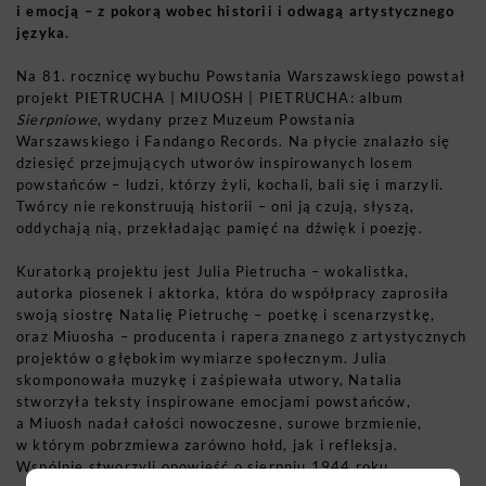
i emocją – z pokorą wobec historii i odwagą artystycznego
języka.
Na 81. rocznicę wybuchu Powstania Warszawskiego powstał
projekt PIETRUCHA | MIUOSH | PIETRUCHA: album
Sierpniowe
, wydany przez Muzeum Powstania
Warszawskiego i Fandango Records. Na płycie znalazło się
dziesięć przejmujących utworów inspirowanych losem
powstańców – ludzi, którzy żyli, kochali, bali się i marzyli.
Twórcy nie rekonstruują historii – oni ją czują, słyszą,
oddychają nią, przekładając pamięć na dźwięk i poezję.
Kuratorką projektu jest Julia Pietrucha – wokalistka,
autorka piosenek i aktorka, która do współpracy zaprosiła
swoją siostrę Natalię Pietruchę – poetkę i scenarzystkę,
oraz Miuosha – producenta i rapera znanego z artystycznych
projektów o głębokim wymiarze społecznym. Julia
skomponowała muzykę i zaśpiewała utwory, Natalia
stworzyła teksty inspirowane emocjami powstańców,
a Miuosh nadał całości nowoczesne, surowe brzmienie,
w którym pobrzmiewa zarówno hołd, jak i refleksja.
Wspólnie stworzyli opowieść o sierpniu 1944 roku