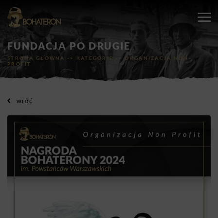
FUNDACJA PO DRUGIE
STRONA GŁÓWNA
->
KATEGORIE
->
ORGANIZACJA NON-
PROFIT
wróć