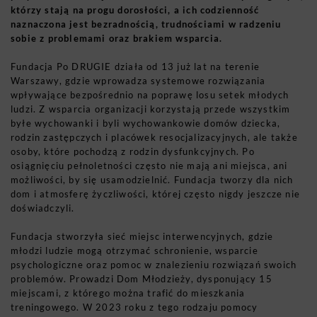
którzy stają na progu dorosłości, a ich codzienność
naznaczona jest bezradnością, trudnościami w radzeniu
sobie z problemami oraz brakiem wsparcia.
Fundacja Po DRUGIE działa od 13 już lat na terenie
Warszawy, gdzie wprowadza systemowe rozwiązania
wpływające bezpośrednio na poprawę losu setek młodych
ludzi. Z wsparcia organizacji korzystają przede wszystkim
byłe wychowanki i byli wychowankowie domów dziecka,
rodzin zastępczych i placówek resocjalizacyjnych, ale także
osoby, które pochodzą z rodzin dysfunkcyjnych. Po
osiągnięciu pełnoletności często nie mają ani miejsca, ani
możliwości, by się usamodzielnić. Fundacja tworzy dla nich
dom i atmosferę życzliwości, której często nigdy jeszcze nie
doświadczyli.
Fundacja stworzyła sieć miejsc interwencyjnych, gdzie
młodzi ludzie mogą otrzymać schronienie, wsparcie
psychologiczne oraz pomoc w znalezieniu rozwiązań swoich
problemów. Prowadzi Dom Młodzieży, dysponujący 15
miejscami, z którego można trafić do mieszkania
treningowego. W 2023 roku z tego rodzaju pomocy