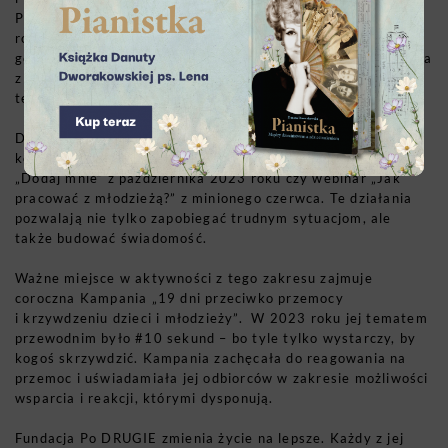
Projekty „Mniej Więcej 2022–2024”, „Ja nie piję” z 2023
roku czy „My nie bierzemy 2024–2025” przeprowadzają
gotowych na to młodych ludzi przez cały proces wychodzenia
z uzależnień. Od maja do listopada 2023 roku działał też
telefon zaufania dla zmagającej się z używkami młodzieży.
Dodatkowo Fundacja działa profilaktycznie. Organizuje
konferencje i webinary – jak choćby konferencja online
„Dodaj mnie” z października 2023 roku czy webinar „Jak
pracować z młodzieżą?” z minionego czerwca. Te działania
pozwalają nie tylko zapobiegać trudnym sytuacjom, ale
także budować świadomość.
Ważne miejsce w aktywności z tego zakresu zajmuje
coroczna Kampania „19 dni przeciwko przemocy
i krzywdzeniu dzieci i młodzieży”. W 2023 roku jej tematem
przewodnim było #10 sekund – bo tyle tylko wystarczy, by
kogoś skrzywdzić. Kampania zachęcała do reagowania na
przemoc i uświadamiała jej odbiorców w zakresie możliwości
wsparcia i reakcji, którymi dysponują.
Fundacja Po DRUGIE zmienia życie na lepsze. Każdy z jej