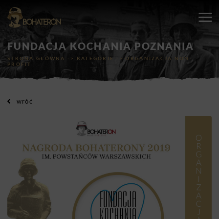
FUNDACJA KOCHANIA POZNANIA
STRONA GŁÓWNA
->
KATEGORIE
->
ORGANIZACJA NON-
PROFIT
wróć