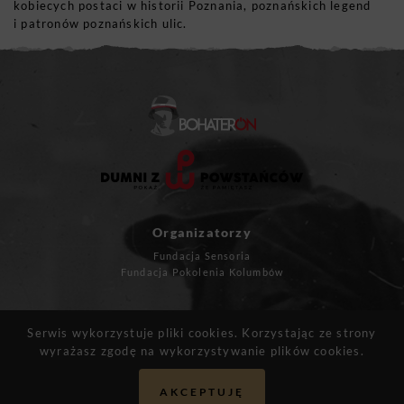
kobiecych postaci w historii Poznania, poznańskich legend
i patronów poznańskich ulic.
Organizatorzy
Fundacja Sensoria
Fundacja Pokolenia Kolumbów
Masz pytania?
Serwis wykorzystuje pliki cookies. Korzystając ze strony
kontakt@bohateron.pl
wyrażasz zgodę na wykorzystywanie plików cookies.
AKCEPTUJĘ