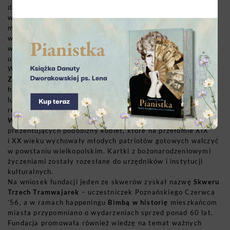
działają wielotorowo: organizują happeningi, upamiętniają
ważne postaci w nazwach ulic i skwerów, tworzą bezpłatne
materiały edukacyjne oraz publikują książki i artykuły
w lokalnej prasie. Wszystko po to, by zaszczepić
w społeczeństwie zamiłowanie do Poznania oraz promować
uniwersalne wartości patriotyczne.
W 2018 roku organizacja rozpoczęła projekt edukacyjny
Zakochani w powstaniu
, w ramach którego opowiadała
historię powstania wielkopolskiego oczami dwójki młodych
ludzi piszących do siebie listy miłosne. Zespół fundacji
realizował również akcję
Matki Chrzestne Powstania
Wielkopolskiego
, wydając serię pocztówek oraz znaczków
prezentujących podobizny kobiet, które na przełomie XIX
i XX wieku wychowały młodych patriotów gotowych walczyć
w powstaniu wielkopolskim. Kartki z bożonarodzeniowymi
życzeniami zostały rozesłane do urzędników i instytucji
kulturalnych.
Na wniosek fundacji jeden ze skwerów zyskał nazwę
Skweru
Trzech Tramwajarek
– uczestniczek Poznańskiego Czerwca
’56, a w ramach happeningu
Bimbą w historię
mieszkańcom
miasta przypomniano o wydarzeniach sprzed ponad 60 lat.
Fundacja promowała również wiedzę na temat ważnych