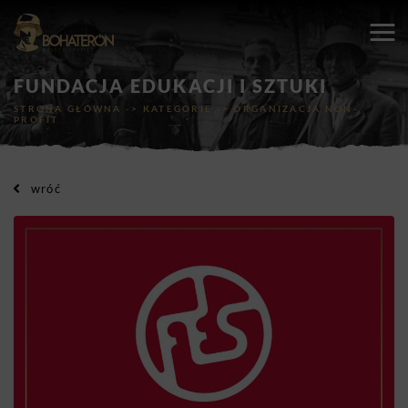
FUNDACJA EDUKACJI I SZTUKI
STRONA GŁÓWNA
->
KATEGORIE
->
ORGANIZACJA NON-
PROFIT
wróć