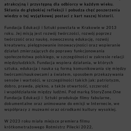
atrakcyjną i przystępną dla odbiorcy w każdym wieku.
Skłania do głębokiej refleksji i pobudza chęć poszerzenia
wiedzy o tej wyjątkowej postaci z kart naszej historii.
Fundacja Edukacji i Sztuki powstała w Krakowie w 2013
roku. Jej misją jest rozwój twórczości, rozwój poprzez
twórczość oraz naukę, nowoczesną edukację, rozwój
kreatywny, pielęgnowanie innowacyjności oraz wspieranie
działań zmierzających do poprawy
funkcjonowania
społeczeństwa polskiego, w szczególności w zakresie relacji
międzyludzkich. Fundacja wspiera działania, w których
sztuka, edukacja i nauka są formą komunikowania się między
twórcami/naukowcami a światem, sposobem przekazywania
sensów i wartości, w szczególności takich jak: patriotyzm,
dobro, prawda, piękno, a także otwartość, szczerość
i współdziałanie między ludźmi. Pod marką
StoryZone.One
Fundacja Edukacji i Sztuki produkuje filmy fabularne,
dokumentalne oraz animowane do emisji w Internecie, we
współpracy z muzeami oraz ośrodkami kultury wysokiej.
W 2023 roku miała miejsce premiera filmu
krótkometrażowego
Rotmistrz Pilecki 2022,