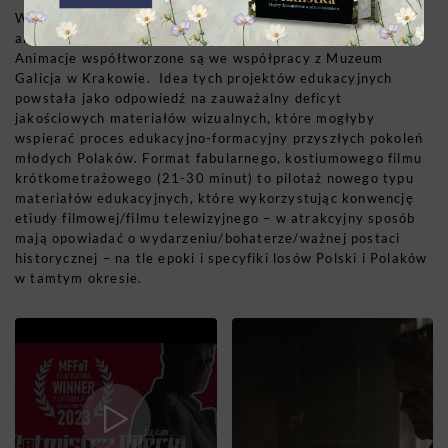
W tym momencie Fundacja jest w trakcie produkcji
animowanej serii edukacyjnej o historii Reni Spiegel.
Animacje współtworzone są we współpracy z Muzeum
Galicja w Krakowie. Idea tych projektów edukacyjnych
powstała jako odpowiedź na zauważalny deficyt
jakościowych materiałów wizualnych, które mogłyby
wspierać proces edukacyjno-formacyjny przyszłych pokoleń
młodych Polaków. Format fabularnego, kostiumowego filmu
krótkometrażowego (21-30 minut) to pilotaż nowego typu
materiałów edukacyjnych, które wykorzystując konwencję
etiudy filmowej/filmu telewizyjnego – w atrakcyjny sposób
mają opowiadać o wydarzeniu/bohaterze/ważnej postaci
historycznej – na tle epoki i specyfiki losów Polski i Polaków
w tamtym okresie.