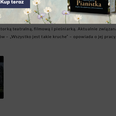
chorych po ciężkich urazach mózgu jedyna szansa na wy
aszczyk zajmuje się nie tylko prowadzeniem fundacji i p
ktorką teatralną, filmową i pieśniarką. Aktualnie związa
w – „Wszystko jest takie kruche” – opowiada o jej pracy,