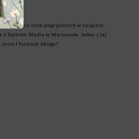
budzenie.
racą na rzecz osób pogrążonych w śpiączce.
na z Teatrem Studio w Warszawie. Jeden z jej
 życiu i fundacji Akogo?