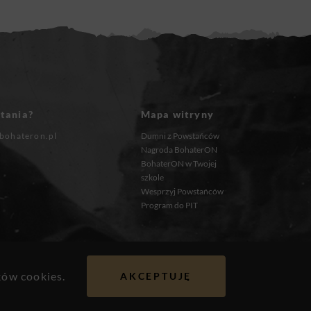
tania?
Mapa witryny
bohateron.pl
Dumni z Powstańców
Nagroda BohaterON
BohaterON w Twojej
szkole
Wesprzyj Powstańców
Program do PIT
ków cookies.
AKCEPTUJĘ