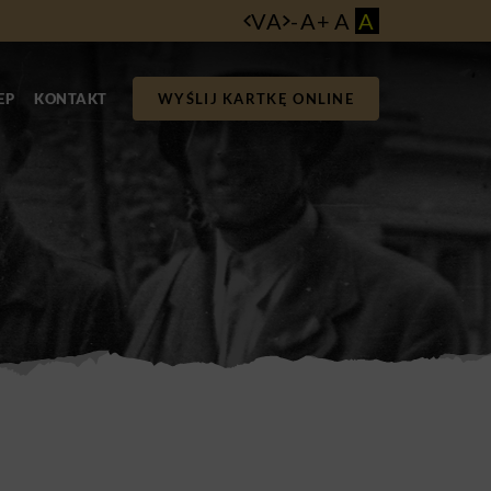
VA
-
A
+
A
A
EP
KONTAKT
WYŚLIJ KARTKĘ ONLINE