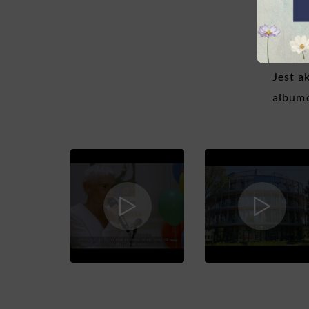
wielu 
Ewa Bł
Jest a
albumó