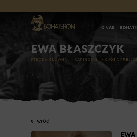
O NAS
BOHATE
EWA BŁASZCZYK
STRONA GŁÓWNA
->
KATEGORIE
->
OSOBA PUBLIC
wróć
EWA