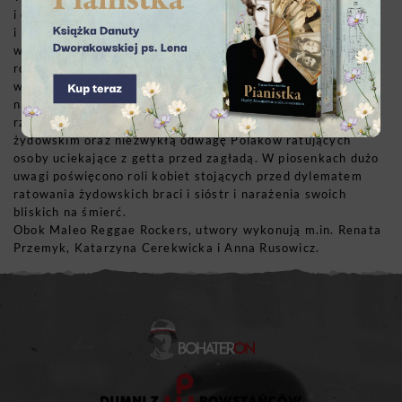
i dzięki dofinansowaniu ze środków Ministerstwa Kultury
i Dziedzictwa Narodowego wydał płytę Panny Sprawiedliwe
wśród Narodów Świata. Album miał premierę 9 lutego 2018
roku, a pierwsze jego wykonanie odbyło się kilka dni
wcześniej w warszawskim Teatrze Palladium. Znajdujące się
na płycie utwory w unikatowy sposób przybliżają mroczną
rzeczywistość niemieckiego ludobójstwa na narodzie
żydowskim oraz niezwykłą odwagę Polaków ratujących
osoby uciekające z getta przed zagładą. W piosenkach dużo
uwagi poświęcono roli kobiet stojących przed dylematem
ratowania żydowskich braci i sióstr i narażenia swoich
bliskich na śmierć.
Obok Maleo Reggae Rockers, utwory wykonują m.in. Renata
Przemyk, Katarzyna Cerekwicka i Anna Rusowicz.