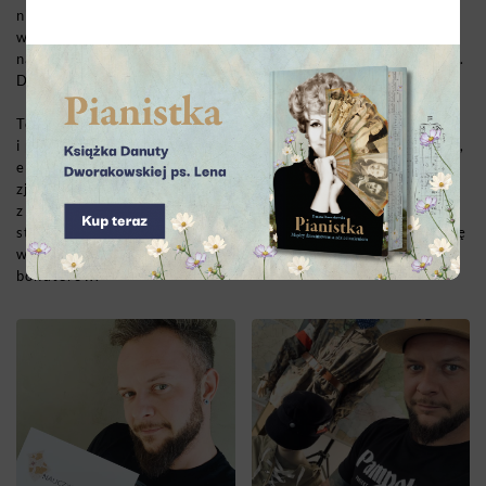
nieznane wątki historii lokalnej. Filmy są pokazywane
w szkołach,
w kinach, na pokazach specjalnych, w telewizji,
na DVD oraz ogólnodostępne w mediach społecznościowych.
Do tej pory filmy obejrzało ponad 2 mln osób.
To nauczyciel z pasją i pomysłem na nauczanie. Odkrywa
i
przekazuje historię tak, by wywoływała ona zaciekawienie,
emocje i radość. Dzięki takiemu podejściu udaje mu się
zjednywać młodzież, pobudzać do zgłębiania zagadnień
z historii ponad podstawę programową. Dzięki jego
staraniom młodzi ludzie startują w olimpiadach, angażują się
w działalność grup rekonstrukcyjnych czy w pomoc dla
bohaterów.