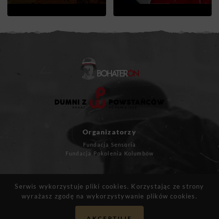
Organizatorzy
Fundacja Sensoria
Fundacja Pokolenia Kolumbów
Masz pytania?
Serwis wykorzystuje pliki cookies. Korzystając ze strony
kontakt@bohateron.pl
wyrażasz zgodę na wykorzystywanie plików cookies.
AKCEPTUJĘ