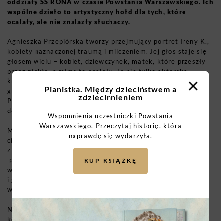
oddziały SS RONA w czasie Powstania Warszawskiego. Ich
wspólne dzieło to artystyczny hołd dla tych, które
ocalały, ale nie znalazły słuchaczy.
Agnieszka Przepiórska tworzy przejmujący portret Ireny K.,
kobiety naznaczonej traumą i milczeniem. Jej głos staje się
głosem wielu – kobiet, dziewczynek, matek, które przeszły
przez piekło, a mimo to ocalały. To nie tylko aktorska
×
kreacja, ale gest pamięci i współczucia, który przekracza
Pianistka. Między dzieciństwem a
granice sceny. Wnuczka powstańczyni Barbary Karoliny
zdziecinnieniem
Prandeckiej „Basi”, kontynuuje opowieść o kobiecym
doświadczeniu wojny – prywatnym, cichym, ale pełnym siły.
Wspomnienia uczestniczki Powstania
Warszawskiego. Przeczytaj historię, która
Maja Kleczewska, reżyserka, buduje spektakl, w którym
naprawdę się wydarzyła.
cisza ma taką samą wagę jak słowo. Sięgając po cytaty
z
Orestei
Ajschylosa, nadaje historii uniwersalny wymiar –
pokazuje, że krzyk kobiet z Zieleniaka jest echem tragedii
KUP KSIĄŻKĘ
wszystkich czasów i miejsc, gdzie wojna odbiera godność
i głos. Jej teatr to przestrzeń, w której pamięć staje się
wspólnotą.
Na scenie nie ma dekoracji ani świadków – jest tylko
kobieta, która po osiemdziesięciu latach wraca na Zieleniak.