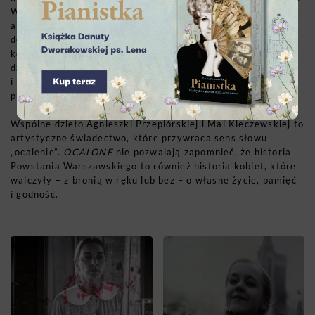
W jej słowach miesza się dziecięcy strach i starcza pamięć,
a każde zdanie staje się próbą nazwania tego, co przez
dekady nie mieściło się w języku. Przepiórska i Kleczewska
konstruują spektakl jak rytuał – z fragmentów wspomnień,
dzienników, dokumentów i ciszy. To teatr dokumentalny
i metafizyczny zarazem: opowieść o kobietach, które
przetrwały, ale nie zostały wysłuchane.
Wspólne dzieło Agnieszki Przepiórskiej i Mai Kleczewskiej to
artystyczne świadectwo, które przywraca sens słowu
„ocalenie”.
OCALONE
nie pozwalają zapomnieć, że historia
Powstania Warszawskiego to również historia kobiet, które
walczyły – z bronią w ręku lub bez – o własne życie, pamięć
i godność.