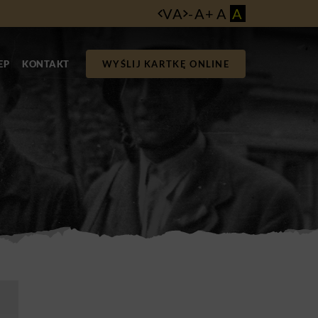
VA
-
A
+
A
A
EP
KONTAKT
WYŚLIJ KARTKĘ ONLINE