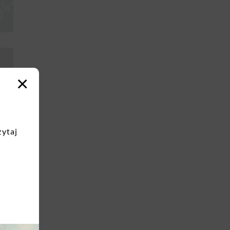
×
zytaj